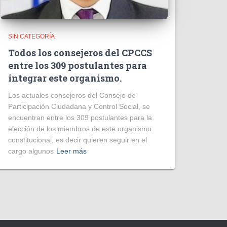
SIN CATEGORÍA
Todos los consejeros del CPCCS
entre los 309 postulantes para
integrar este organismo.
Los actuales consejeros del Consejo de
Participación Ciudadana y Control Social, se
encuentran entre los 309 postulantes para la
elección de los miembros de este organismo
constitucional, es decir quieren seguir en el
cargo algunos
Leer más