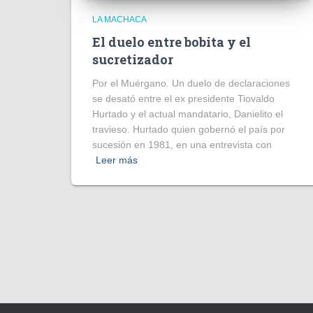
LA MACHACA
El duelo entre bobita y el
sucretizador
Por el Muérgano. Un duelo de declaraciones
se desató entre el ex presidente Tiovaldo
Hurtado y el actual mandatario, Danielito el
travieso. Hurtado quien gobernó el país por
sucesión en 1981, en una entrevista con
Leer más