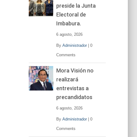
preside la Junta
e
v
Electoral de
í
Imbabura.
d
e
6 agosto, 2026
o
By
Administrador
|
0
Comments
Mora Visión no
realizará
entrevistas a
precandidatos
6 agosto, 2026
By
Administrador
|
0
Comments