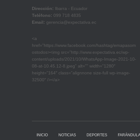
Dirección:
Ibarra - Ecuador
Teléfono:
099 718 4835
Email:
gerencia@expectativa.ec
<a
href=”https://www.facebook.com/hashtag/emapasom
ostodos><img src=”http://www.expectativa.ec/wp-
content/uploads/2021/10/WhatsApp-Image-2021-10-
08-at-10.45.12-8.jpeg” alt=”” width=”1280″
height=”164″ class=”alignnone size-full wp-image-
32500″ /></a>
INICIO
NOTICIAS
DEPORTES
FARÁNDUL