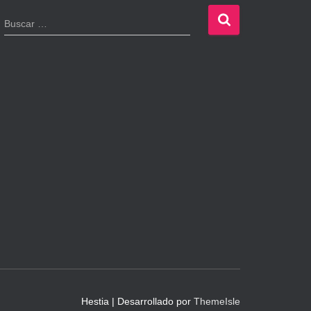
B
Buscar …
u
s
c
a
r
:
Hestia | Desarrollado por
ThemeIsle