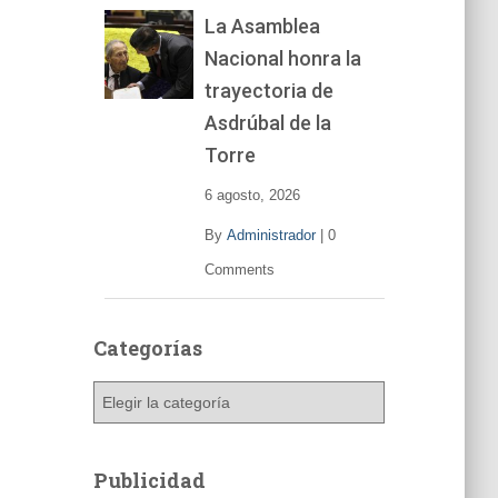
La Asamblea
Nacional honra la
trayectoria de
Asdrúbal de la
Torre
6 agosto, 2026
By
Administrador
|
0
Comments
Categorías
C
a
t
e
Publicidad
g