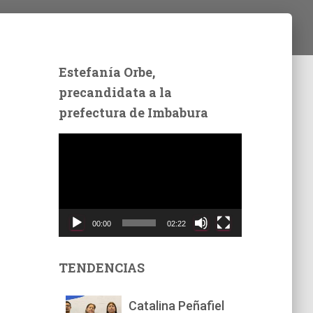
Estefanía Orbe,
precandidata a la
prefectura de Imbabura
R
e
p
r
o
d
00:00
02:22
u
c
t
TENDENCIAS
o
r
Catalina Peñafiel
d