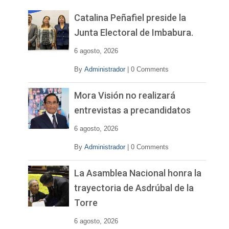
e
v
Catalina Peñafiel preside la
í
Junta Electoral de Imbabura.
d
e
6 agosto, 2026
o
By
Administrador
|
0 Comments
Mora Visión no realizará
entrevistas a precandidatos
6 agosto, 2026
By
Administrador
|
0 Comments
La Asamblea Nacional honra la
trayectoria de Asdrúbal de la
Torre
6 agosto, 2026