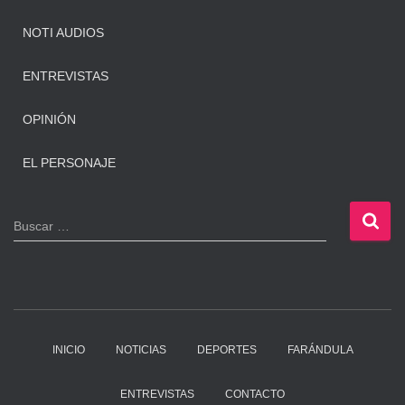
NOTI AUDIOS
ENTREVISTAS
OPINIÓN
EL PERSONAJE
B
Buscar …
u
s
c
a
r
:
INICIO
NOTICIAS
DEPORTES
FARÁNDULA
ENTREVISTAS
CONTACTO