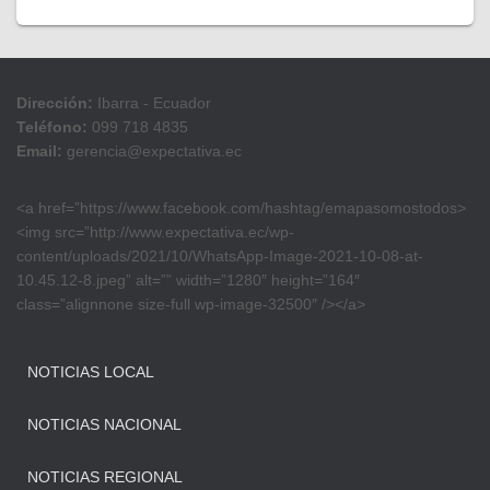
Dirección:
Ibarra - Ecuador
Teléfono:
099 718 4835
Email:
gerencia@expectativa.ec
<a href=”https://www.facebook.com/hashtag/emapasomostodos>
<img src=”http://www.expectativa.ec/wp-
content/uploads/2021/10/WhatsApp-Image-2021-10-08-at-
10.45.12-8.jpeg” alt=”” width=”1280″ height=”164″
class=”alignnone size-full wp-image-32500″ /></a>
NOTICIAS LOCAL
NOTICIAS NACIONAL
NOTICIAS REGIONAL