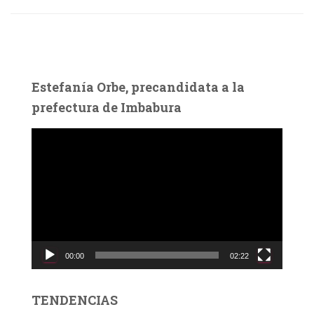
Estefanía Orbe, precandidata a la
prefectura de Imbabura
R
e
p
r
o
d
u
c
00:00
02:22
t
o
r
TENDENCIAS
d