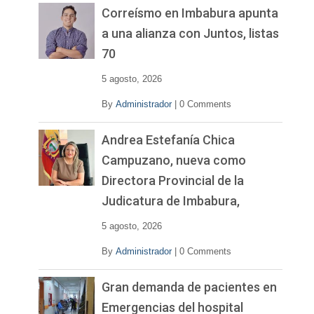
v
Correísmo en Imbabura apunta
í
a una alianza con Juntos, listas
d
70
e
o
5 agosto, 2026
By
Administrador
|
0 Comments
Andrea Estefanía Chica
Campuzano, nueva como
Directora Provincial de la
Judicatura de Imbabura,
5 agosto, 2026
By
Administrador
|
0 Comments
Gran demanda de pacientes en
Emergencias del hospital