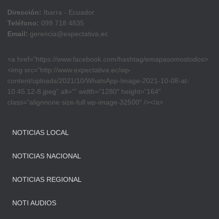
Dirección:
Ibarra - Ecuador
Teléfono:
099 718 4835
Email:
gerencia@expectativa.ec
<a href=”https://www.facebook.com/hashtag/emapasomostodos>
<img src=”http://www.expectativa.ec/wp-
content/uploads/2021/10/WhatsApp-Image-2021-10-08-at-
10.45.12-8.jpeg” alt=”” width=”1280″ height=”164″
class=”alignnone size-full wp-image-32500″ /></a>
NOTICIAS LOCAL
NOTICIAS NACIONAL
NOTICIAS REGIONAL
NOTI AUDIOS