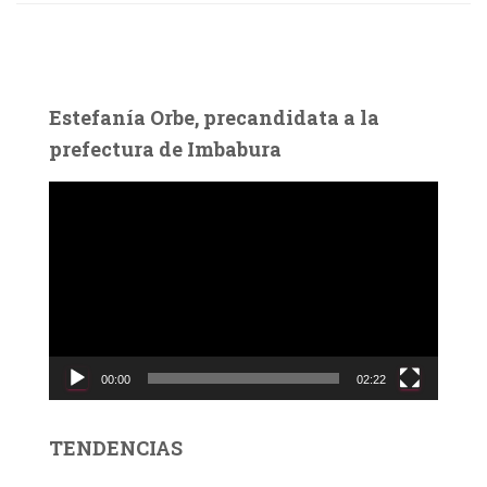
Estefanía Orbe, precandidata a la
prefectura de Imbabura
R
e
p
r
o
d
u
c
00:00
02:22
t
o
r
TENDENCIAS
d
e