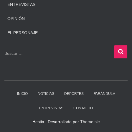
ENTREVISTAS
OPINIÓN
EL PERSONAJE
B
Buscar …
u
s
c
a
r
:
INICIO
NOTICIAS
DEPORTES
FARÁNDULA
ENTREVISTAS
CONTACTO
Hestia | Desarrollado por
ThemeIsle