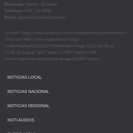
Dirección:
Ibarra - Ecuador
Teléfono:
099 718 4835
Email:
gerencia@expectativa.ec
<a href=”https://www.facebook.com/hashtag/emapasomostodos>
<img src=”http://www.expectativa.ec/wp-
content/uploads/2021/10/WhatsApp-Image-2021-10-08-at-
10.45.12-8.jpeg” alt=”” width=”1280″ height=”164″
class=”alignnone size-full wp-image-32500″ /></a>
NOTICIAS LOCAL
NOTICIAS NACIONAL
NOTICIAS REGIONAL
NOTI AUDIOS