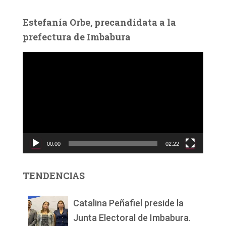
Estefanía Orbe, precandidata a la
prefectura de Imbabura
R
e
p
r
o
d
u
c
00:00
02:22
t
o
r
TENDENCIAS
d
e
v
Catalina Peñafiel preside la
í
Junta Electoral de Imbabura.
d