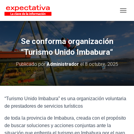
CAMB
Se conforma organización
“Turismo Unido Imbabura“
Publicado por
Administrador
el
8 octubre, 2025
“Turismo Unido Imbabura” es una organización voluntaria
de prestadores de servicios turísticos
de toda la provincia de Imbabura, creada con el propósito
de buscar soluciones y acciones conjuntas ante la
situación que enfrenta el turismo en Imbabura por el paro