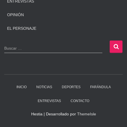
ENTREVISTAS
OPINIÓN
EL PERSONAJE
B
Buscar …
u
s
c
a
r
:
INICIO
NOTICIAS
DEPORTES
FARÁNDULA
ENTREVISTAS
CONTACTO
Hestia | Desarrollado por
ThemeIsle