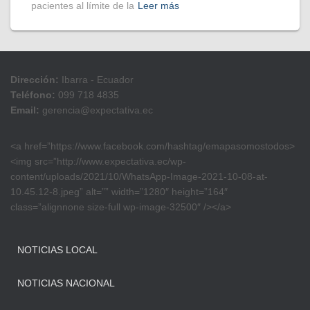
pacientes al límite de la
Leer más
Dirección:
Ibarra - Ecuador
Teléfono:
099 718 4835
Email:
gerencia@expectativa.ec
<a href=”https://www.facebook.com/hashtag/emapasomostodos>
<img src=”http://www.expectativa.ec/wp-
content/uploads/2021/10/WhatsApp-Image-2021-10-08-at-
10.45.12-8.jpeg” alt=”” width=”1280″ height=”164″
class=”alignnone size-full wp-image-32500″ /></a>
NOTICIAS LOCAL
NOTICIAS NACIONAL