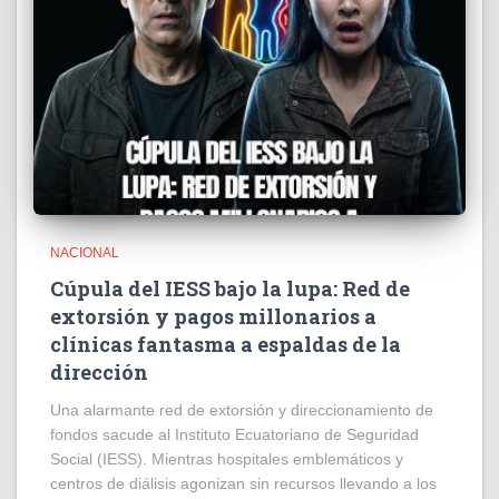
NACIONAL
Cúpula del IESS bajo la lupa: Red de
extorsión y pagos millonarios a
clínicas fantasma a espaldas de la
dirección
​Una alarmante red de extorsión y direccionamiento de
fondos sacude al Instituto Ecuatoriano de Seguridad
Social (IESS). Mientras hospitales emblemáticos y
centros de diálisis agonizan sin recursos llevando a los