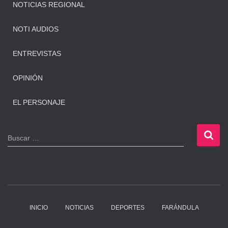
NOTICIAS REGIONAL
NOTI AUDIOS
ENTREVISTAS
OPINIÓN
EL PERSONAJE
B
Buscar …
u
s
c
a
r
:
INICIO
NOTICIAS
DEPORTES
FARÁNDULA