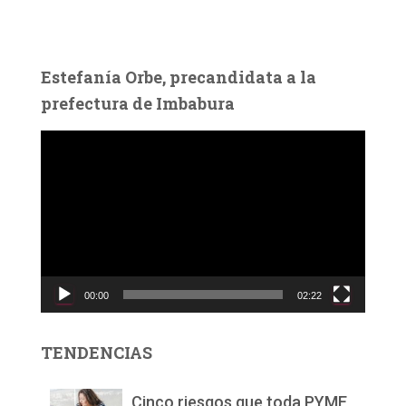
Estefanía Orbe, precandidata a la
prefectura de Imbabura
R
e
p
r
o
d
u
c
00:00
02:22
t
o
r
TENDENCIAS
d
e
v
Cinco riesgos que toda PYME