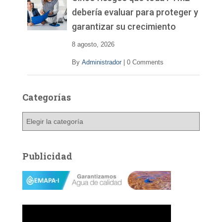
í
debería evaluar para proteger y
d
garantizar su crecimiento
e
o
8 agosto, 2026
By
Administrador
|
0 Comments
Categorías
C
a
t
e
Publicidad
g
o
r
í
a
s