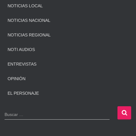
NOTICIAS LOCAL
NOTICIAS NACIONAL
NOTICIAS REGIONAL
NOTI AUDIOS
ENTREVISTAS
OPINIÓN
EL PERSONAJE
B
Buscar …
u
s
c