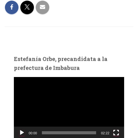
Estefanía Orbe, precandidata a la
prefectura de Imbabura
R
e
p
r
o
d
u
c
00:00
02:22
t