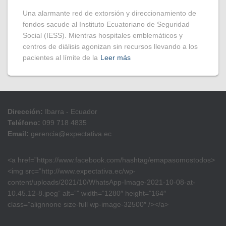
​Una alarmante red de extorsión y direccionamiento de
fondos sacude al Instituto Ecuatoriano de Seguridad
Social (IESS). Mientras hospitales emblemáticos y
centros de diálisis agonizan sin recursos llevando a los
pacientes al límite de la
Leer más
Dirección:
Ibarra - Ecuador
Teléfono:
099 718 4835
Email:
gerencia@expectativa.ec
<a href=”https://www.facebook.com/hashtag/emapasomostodos>
<img src=”http://www.expectativa.ec/wp-
content/uploads/2021/10/WhatsApp-Image-2021-10-08-at-
10.45.12-8.jpeg” alt=”” width=”1280″ height=”164″
class=”alignnone size-full wp-image-32500″ /></a>