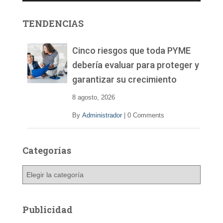
o
r
TENDENCIAS
d
e
v
Cinco riesgos que toda PYME
í
debería evaluar para proteger y
d
garantizar su crecimiento
e
o
8 agosto, 2026
By
Administrador
|
0 Comments
Categorías
C
a
t
e
Publicidad
g