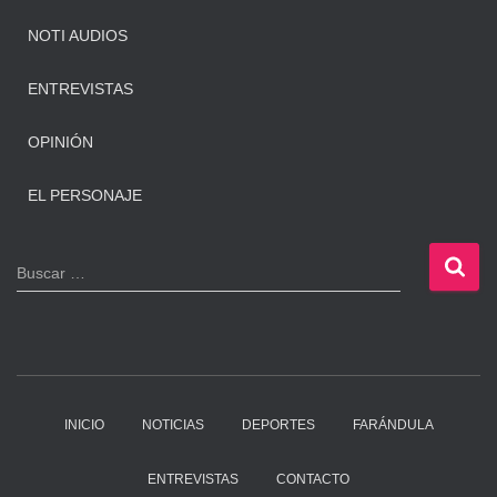
NOTI AUDIOS
ENTREVISTAS
OPINIÓN
EL PERSONAJE
B
Buscar …
u
s
c
a
r
:
INICIO
NOTICIAS
DEPORTES
FARÁNDULA
ENTREVISTAS
CONTACTO