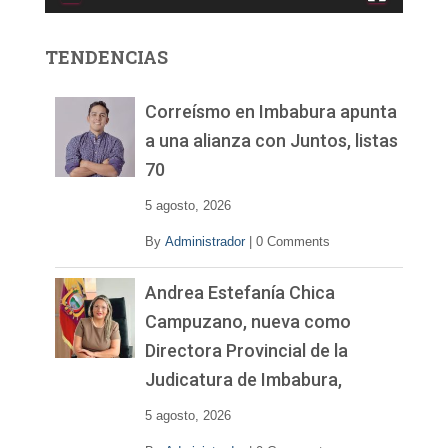
o
r
TENDENCIAS
d
e
v
Correísmo en Imbabura apunta
í
a una alianza con Juntos, listas
d
70
e
o
5 agosto, 2026
By
Administrador
|
0 Comments
Andrea Estefanía Chica
Campuzano, nueva como
Directora Provincial de la
Judicatura de Imbabura,
5 agosto, 2026