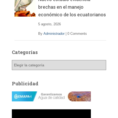
brechas en el manejo
económico de los ecuatorianos
5 agosto, 2026
By
Administrador
|
0 Comments
Categorías
C
a
t
e
Publicidad
g
o
r
í
a
s