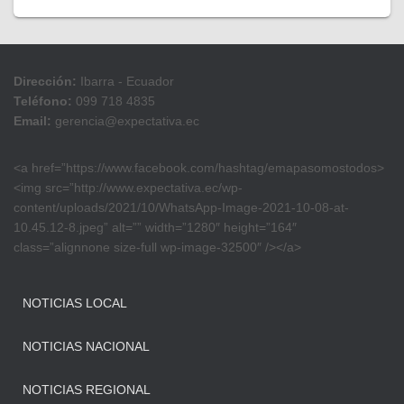
Dirección:
Ibarra - Ecuador
Teléfono:
099 718 4835
Email:
gerencia@expectativa.ec
<a href=”https://www.facebook.com/hashtag/emapasomostodos>
<img src=”http://www.expectativa.ec/wp-
content/uploads/2021/10/WhatsApp-Image-2021-10-08-at-
10.45.12-8.jpeg” alt=”” width=”1280″ height=”164″
class=”alignnone size-full wp-image-32500″ /></a>
NOTICIAS LOCAL
NOTICIAS NACIONAL
NOTICIAS REGIONAL