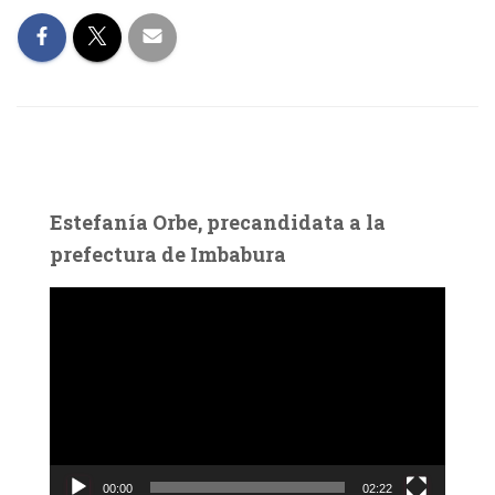
Estefanía Orbe, precandidata a la
prefectura de Imbabura
R
e
p
r
o
d
u
c
00:00
02:22
t