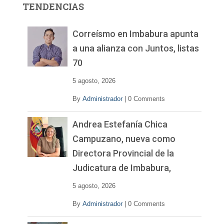
TENDENCIAS
d
e
v
Correísmo en Imbabura apunta
í
a una alianza con Juntos, listas
d
70
e
o
5 agosto, 2026
By
Administrador
|
0 Comments
Andrea Estefanía Chica
Campuzano, nueva como
Directora Provincial de la
Judicatura de Imbabura,
5 agosto, 2026
By
Administrador
|
0 Comments