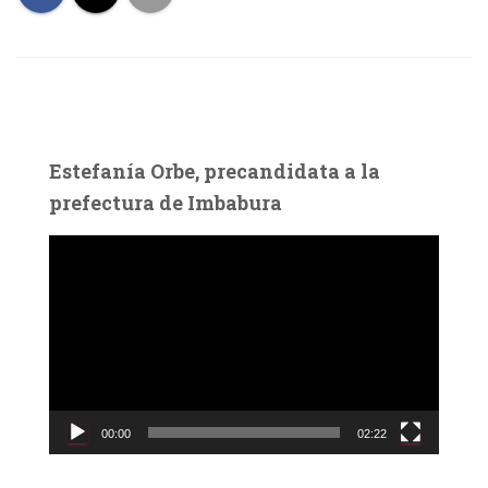
Estefanía Orbe, precandidata a la
prefectura de Imbabura
R
e
p
r
o
d
u
c
00:00
02:22
t
o
r