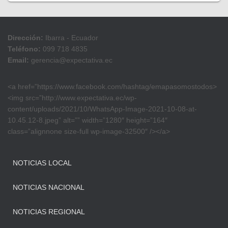
Dirección:
Ibarra - Ecuador
Teléfono:
099 718 4835
Email:
gerencia@expectativa.ec
<a href=”https://www.facebook.com/hashtag/emapasomostodos>
<img src=”http://www.expectativa.ec/wp-
content/uploads/2021/10/WhatsApp-Image-2021-10-08-at-
10.45.12-8.jpeg” alt=”” width=”1280″ height=”164″
class=”alignnone size-full wp-image-32500″ /></a>
NOTICIAS LOCAL
NOTICIAS NACIONAL
NOTICIAS REGIONAL