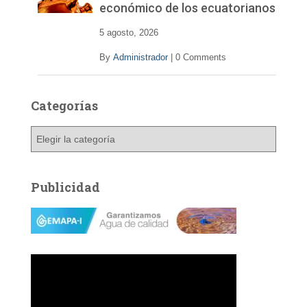
económico de los ecuatorianos
5 agosto, 2026
By
Administrador
|
0 Comments
Categorías
C
a
t
e
Publicidad
g
o
r
í
a
s