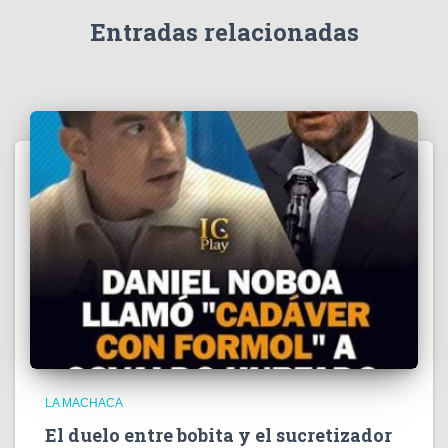
d
e
Entradas relacionadas
o
LA MACHACA
El duelo entre bobita y el sucretizador