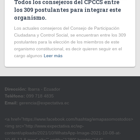
Todos los consejeros del CPCCS entre
los 309 postulantes para integrar este
organismo.
Los actuales consejeros del Consejo de Participación
Ciudadana y Control Social, se encuentran entre los 309
postulantes para la elección de los miembros de este
organismo constitucional, es decir quieren seguir en el
cargo algunos
Leer más
Dirección:
Ibarra - Ecuador
Teléfono:
099 718 4835
Email:
gerencia@expectativa.ec
<a href=”https://www.facebook.com/hashtag/emapasomostodos>
<img src=”http://www.expectativa.ec/wp-
content/uploads/2021/10/WhatsApp-Image-2021-10-08-at-
10.45.12-8.jpeg” alt=”” width=”1280″ height=”164″