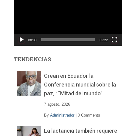
p
r
o
d
u
c
00:00
02:22
t
o
r
TENDENCIAS
d
e
v
Crean en Ecuador la
í
Conferencia mundial sobre la
d
paz, : “Mitad del mundo”
e
o
7 agosto, 2026
By
Administrador
|
0 Comments
La lactancia también requiere