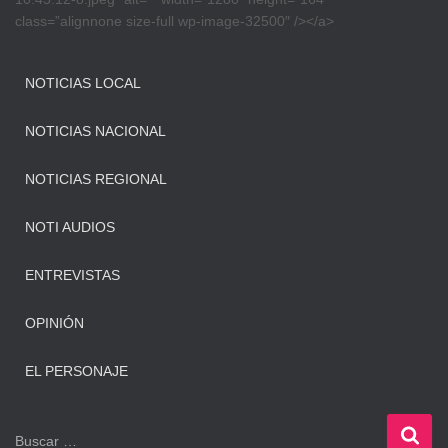
class=”alignnone size-full wp-image-32500″ /></a>
NOTICIAS LOCAL
NOTICIAS NACIONAL
NOTICIAS REGIONAL
NOTI AUDIOS
ENTREVISTAS
OPINIÓN
EL PERSONAJE
B
Buscar …