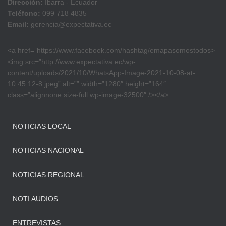
Dirección:
Ibarra - Ecuador
Teléfono:
099 718 4835
Email:
gerencia@expectativa.ec
<a href=”https://www.facebook.com/hashtag/emapasomostodos>
<img src=”http://www.expectativa.ec/wp-
content/uploads/2021/10/WhatsApp-Image-2021-10-08-at-
10.45.12-8.jpeg” alt=”” width=”1280″ height=”164″
class=”alignnone size-full wp-image-32500″ /></a>
NOTICIAS LOCAL
NOTICIAS NACIONAL
NOTICIAS REGIONAL
NOTI AUDIOS
ENTREVISTAS