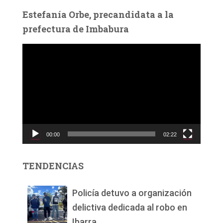
Estefanía Orbe, precandidata a la
prefectura de Imbabura
R
e
p
r
o
d
u
c
00:00
02:22
t
o
r
TENDENCIAS
d
e
v
Policía detuvo a organización
í
delictiva dedicada al robo en
d
Ibarra.