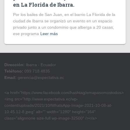
en La Florida de Ibarra.
Por los bailes de San Juan, en el barrio La Florida de la
ciudad de Ibarra se organizó un evento en un espacio
privado junto a un condominio que alberga a 20 casas,
ese programa
Leer más
Dirección:
Ibarra - Ecuador
Teléfono:
099 718 4835
Email:
gerencia@expectativa.ec
<a href=”https://www.facebook.com/hashtag/emapasomostodos>
<img src=”http://www.expectativa.ec/wp-
content/uploads/2021/10/WhatsApp-Image-2021-10-08-at-
10.45.12-8.jpeg” alt=”” width=”1280″ height=”164″
class=”alignnone size-full wp-image-32500″ /></a>