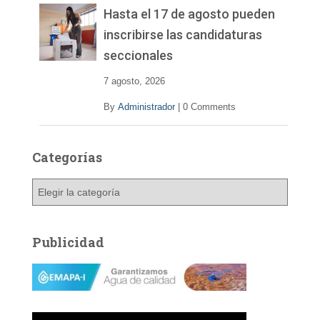
Hasta el 17 de agosto pueden
inscribirse las candidaturas
seccionales
7 agosto, 2026
By
Administrador
|
0 Comments
Categorías
C
a
t
e
Publicidad
g
o
r
í
a