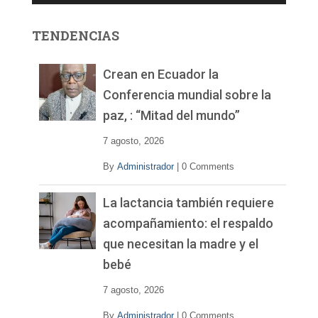
o
r
TENDENCIAS
d
e
v
Crean en Ecuador la
í
Conferencia mundial sobre la
d
paz, : “Mitad del mundo”
e
o
7 agosto, 2026
By
Administrador
|
0 Comments
La lactancia también requiere
acompañamiento: el respaldo
que necesitan la madre y el
bebé
7 agosto, 2026
By
Administrador
|
0 Comments