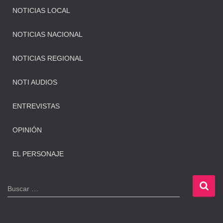
NOTICIAS LOCAL
NOTICIAS NACIONAL
NOTICIAS REGIONAL
NOTI AUDIOS
ENTREVISTAS
OPINIÓN
EL PERSONAJE
B
Buscar …
u
s
c