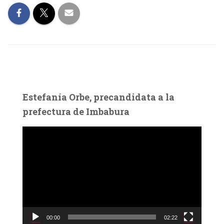
Estefanía Orbe, precandidata a la
prefectura de Imbabura
R
e
p
r
o
d
u
c
00:00
02:22
t