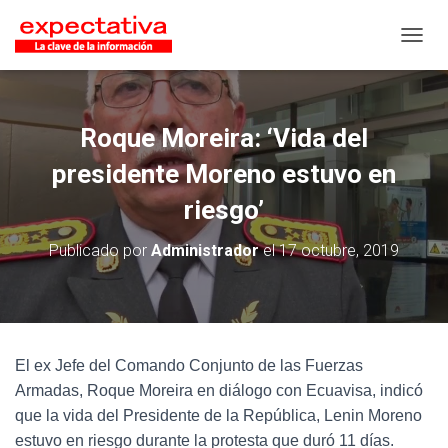
CAMB
Roque Moreira: ‘Vida del
presidente Moreno estuvo en
riesgo’
Publicado por
Administrador
el
17 octubre, 2019
El ex Jefe del Comando Conjunto de las Fuerzas
Armadas, Roque Moreira en diálogo con Ecuavisa, indicó
que la vida del Presidente de la República, Lenin Moreno
estuvo en riesgo durante la protesta que duró 11 días.