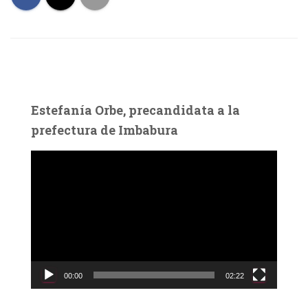
Estefanía Orbe, precandidata a la
prefectura de Imbabura
R
e
p
r
o
d
u
c
00:00
02:22
t
o