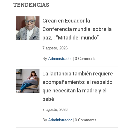
r
TENDENCIAS
d
e
v
Crean en Ecuador la
í
Conferencia mundial sobre la
d
paz, : “Mitad del mundo”
e
o
7 agosto, 2026
By
Administrador
|
0 Comments
La lactancia también requiere
acompañamiento: el respaldo
que necesitan la madre y el
bebé
7 agosto, 2026
By
Administrador
|
0 Comments