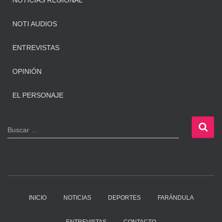
NOTICIAS REGIONAL
NOTI AUDIOS
ENTREVISTAS
OPINIÓN
EL PERSONAJE
B
Buscar …
u
s
c
a
r
:
INICIO
NOTICIAS
DEPORTES
FARÁNDULA