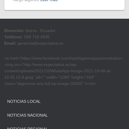
Dirección:
Ibarra - Ecuador
Teléfono:
099 718 4835
Email:
gerencia@expectativa.ec
<a href=”https://www.facebook.com/hashtag/emapasomostodos>
<img src=”http://www.expectativa.ec/wp-
content/uploads/2021/10/WhatsApp-Image-2021-10-08-at-
10.45.12-8.jpeg” alt=”” width=”1280″ height=”164″
class=”alignnone size-full wp-image-32500″ /></a>
NOTICIAS LOCAL
NOTICIAS NACIONAL