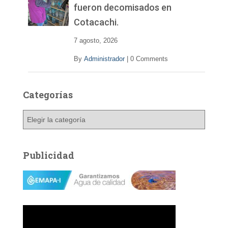
fueron decomisados en
Cotacachi.
7 agosto, 2026
By
Administrador
|
0 Comments
Categorías
C
a
t
e
Publicidad
g
o
r
í
a
s