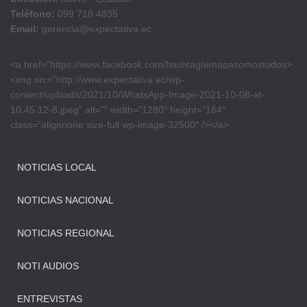
Teléfono:
099 718 4835
Email:
gerencia@expectativa.ec
<a href=”https://www.facebook.com/hashtag/emapasomostodos>
<img src=”http://www.expectativa.ec/wp-
content/uploads/2021/10/WhatsApp-Image-2021-10-08-at-
10.45.12-8.jpeg” alt=”” width=”1280″ height=”164″
class=”alignnone size-full wp-image-32500″ /></a>
NOTICIAS LOCAL
NOTICIAS NACIONAL
NOTICIAS REGIONAL
NOTI AUDIOS
ENTREVISTAS