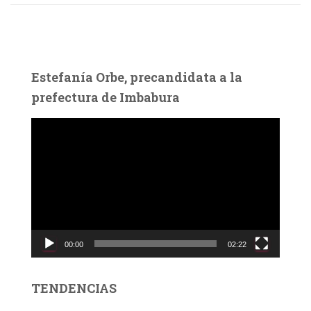
Estefanía Orbe, precandidata a la
prefectura de Imbabura
R
e
p
r
o
d
u
c
00:00
02:22
t
o
r
TENDENCIAS
d
e