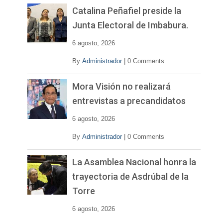
v
Catalina Peñafiel preside la
í
Junta Electoral de Imbabura.
d
e
6 agosto, 2026
o
By
Administrador
|
0 Comments
Mora Visión no realizará
entrevistas a precandidatos
6 agosto, 2026
By
Administrador
|
0 Comments
La Asamblea Nacional honra la
trayectoria de Asdrúbal de la
Torre
6 agosto, 2026