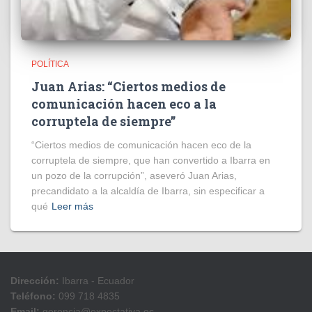
POLÍTICA
Juan Arias: “Ciertos medios de
comunicación hacen eco a la
corruptela de siempre”
“Ciertos medios de comunicación hacen eco de la
corruptela de siempre, que han convertido a Ibarra en
un pozo de la corrupción”, aseveró Juan Arias,
precandidato a la alcaldía de Ibarra, sin especificar a
qué
Leer más
Dirección:
Ibarra - Ecuador
Teléfono:
099 718 4835
Email:
gerencia@expectativa.ec