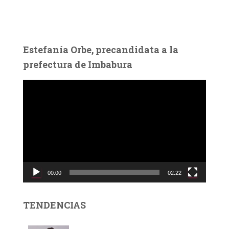
Estefanía Orbe, precandidata a la
prefectura de Imbabura
R
e
p
r
o
d
u
c
00:00
02:22
t
o
r
TENDENCIAS
d
e