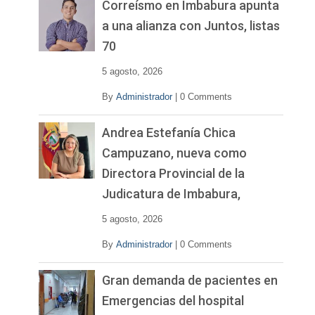
v
Correísmo en Imbabura apunta
í
a una alianza con Juntos, listas
d
70
e
o
5 agosto, 2026
By
Administrador
|
0 Comments
Andrea Estefanía Chica
Campuzano, nueva como
Directora Provincial de la
Judicatura de Imbabura,
5 agosto, 2026
By
Administrador
|
0 Comments
Gran demanda de pacientes en
Emergencias del hospital