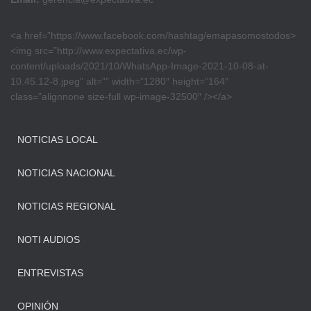
<a href=”https://www.facebook.com/hashtag/emapasomostodos>
<img src=”http://www.expectativa.ec/wp-
content/uploads/2021/10/WhatsApp-Image-2021-10-08-at-
10.45.12-8.jpeg” alt=”” width=”1280″ height=”164″
class=”alignnone size-full wp-image-32500″ /></a>
NOTICIAS LOCAL
NOTICIAS NACIONAL
NOTICIAS REGIONAL
NOTI AUDIOS
ENTREVISTAS
OPINIÓN