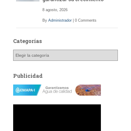
e
o
8 agosto, 2026
By
Administrador
|
0 Comments
Categorías
C
a
t
e
Publicidad
g
o
r
í
a
s