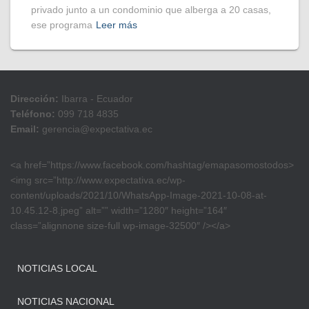
privado junto a un condominio que alberga a 20 casas,
ese programa
Leer más
Dirección:
Ibarra - Ecuador
Teléfono:
099 718 4835
Email:
gerencia@expectativa.ec
<a href=”https://www.facebook.com/hashtag/emapasomostodos>
<img src=”http://www.expectativa.ec/wp-
content/uploads/2021/10/WhatsApp-Image-2021-10-08-at-
10.45.12-8.jpeg” alt=”” width=”1280″ height=”164″
class=”alignnone size-full wp-image-32500″ /></a>
NOTICIAS LOCAL
NOTICIAS NACIONAL