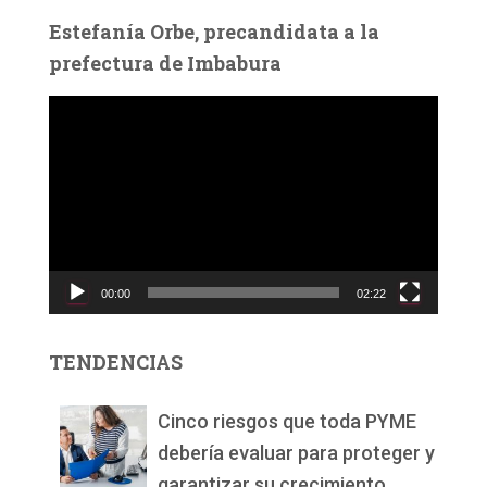
Estefanía Orbe, precandidata a la
prefectura de Imbabura
R
e
p
r
o
d
u
c
00:00
02:22
t
o
r
TENDENCIAS
d
e
v
Cinco riesgos que toda PYME
í
debería evaluar para proteger y
d
garantizar su crecimiento