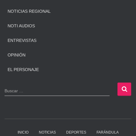
NOTICIAS REGIONAL
NOTI AUDIOS
ENTREVISTAS
OPINIÓN
EL PERSONAJE
B
Buscar …
u
s
c
a
r
:
INICIO
NOTICIAS
DEPORTES
FARÁNDULA