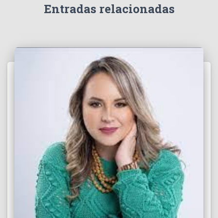
e
Entradas relacionadas
o