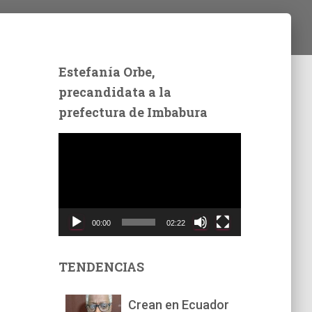
Estefanía Orbe,
precandidata a la
prefectura de Imbabura
R
e
p
r
o
d
00:00
02:22
u
c
t
TENDENCIAS
o
r
Crean en Ecuador
d