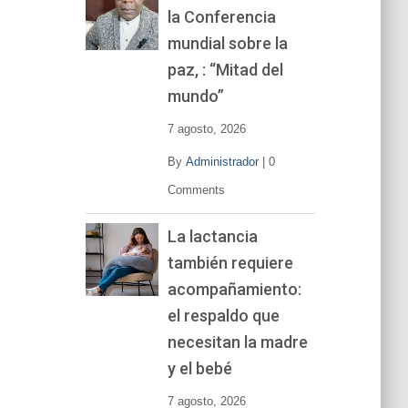
la Conferencia
e
v
mundial sobre la
í
paz, : “Mitad del
d
mundo”
e
o
7 agosto, 2026
By
Administrador
|
0
Comments
La lactancia
también requiere
acompañamiento:
el respaldo que
necesitan la madre
y el bebé
7 agosto, 2026