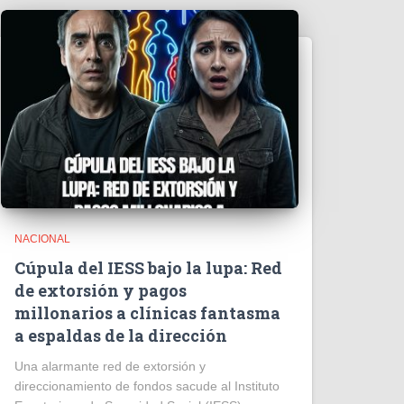
NACIONAL
Cúpula del IESS bajo la lupa: Red
de extorsión y pagos
millonarios a clínicas fantasma
a espaldas de la dirección
​Una alarmante red de extorsión y
direccionamiento de fondos sacude al Instituto