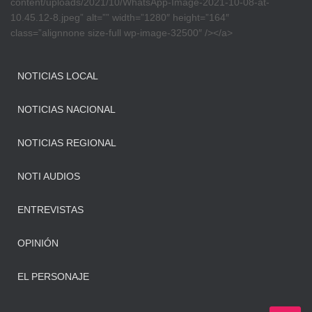
content/uploads/2021/10/WhatsApp-Image-2021-10-08-at-
10.45.12-8.jpeg” alt=”” width=”1280″ height=”164″
class=”alignnone size-full wp-image-32500″ /></a>
NOTICIAS LOCAL
NOTICIAS NACIONAL
NOTICIAS REGIONAL
NOTI AUDIOS
ENTREVISTAS
OPINIÓN
EL PERSONAJE