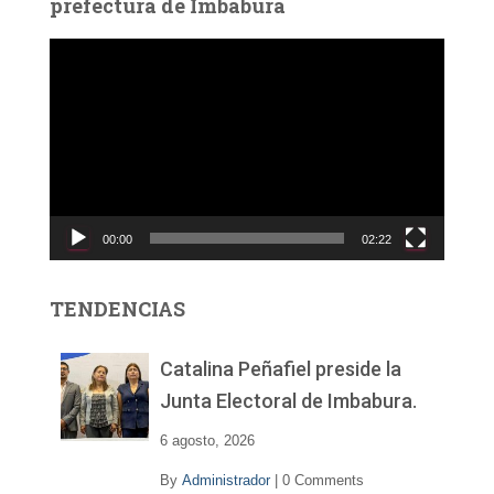
prefectura de Imbabura
R
e
p
r
o
d
u
c
00:00
02:22
t
o
r
TENDENCIAS
d
e
v
Catalina Peñafiel preside la
í
Junta Electoral de Imbabura.
d
e
6 agosto, 2026
o
By
Administrador
|
0 Comments