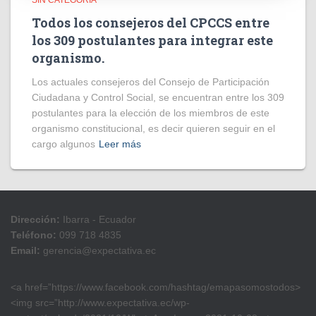
SIN CATEGORÍA
Todos los consejeros del CPCCS entre
los 309 postulantes para integrar este
organismo.
Los actuales consejeros del Consejo de Participación
Ciudadana y Control Social, se encuentran entre los 309
postulantes para la elección de los miembros de este
organismo constitucional, es decir quieren seguir en el
cargo algunos
Leer más
Dirección:
Ibarra - Ecuador
Teléfono:
099 718 4835
Email:
gerencia@expectativa.ec
<a href=”https://www.facebook.com/hashtag/emapasomostodos>
<img src=”http://www.expectativa.ec/wp-