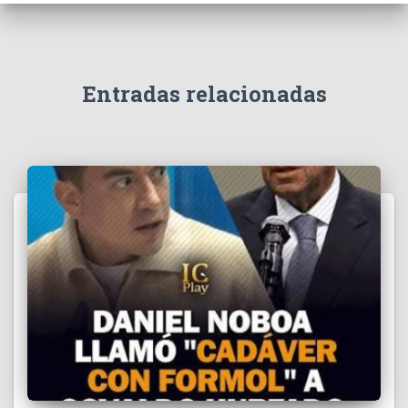
e
v
í
d
e
Entradas relacionadas
o