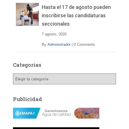
Hasta el 17 de agosto pueden
inscribirse las candidaturas
seccionales
7 agosto, 2026
By
Administrador
|
0 Comments
Categorías
C
a
t
e
Publicidad
g
o
r
í
a