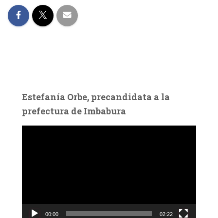
Estefanía Orbe, precandidata a la
prefectura de Imbabura
R
e
p
r
o
d
u
c
00:00
02:22
t