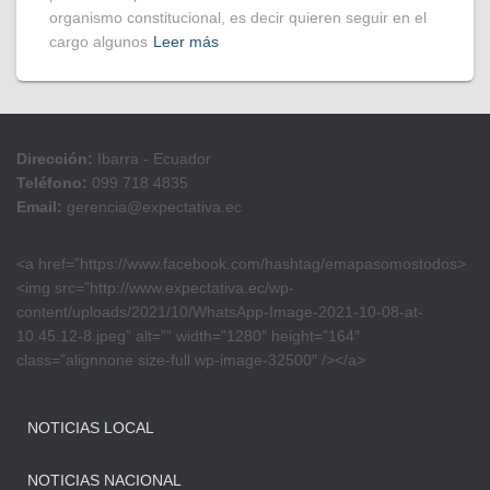
organismo constitucional, es decir quieren seguir en el
cargo algunos
Leer más
Dirección:
Ibarra - Ecuador
Teléfono:
099 718 4835
Email:
gerencia@expectativa.ec
<a href=”https://www.facebook.com/hashtag/emapasomostodos>
<img src=”http://www.expectativa.ec/wp-
content/uploads/2021/10/WhatsApp-Image-2021-10-08-at-
10.45.12-8.jpeg” alt=”” width=”1280″ height=”164″
class=”alignnone size-full wp-image-32500″ /></a>
NOTICIAS LOCAL
NOTICIAS NACIONAL