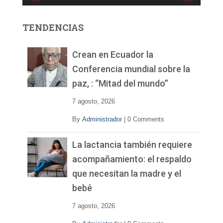
o
r
TENDENCIAS
d
e
v
Crean en Ecuador la
í
Conferencia mundial sobre la
d
paz, : “Mitad del mundo”
e
o
7 agosto, 2026
By
Administrador
|
0 Comments
La lactancia también requiere
acompañamiento: el respaldo
que necesitan la madre y el
bebé
7 agosto, 2026