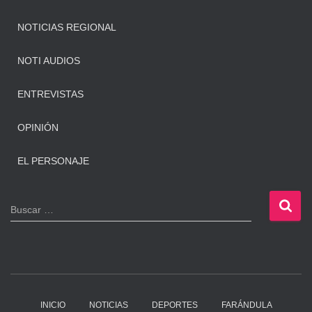
NOTICIAS REGIONAL
NOTI AUDIOS
ENTREVISTAS
OPINIÓN
EL PERSONAJE
B
Buscar …
u
s
c
a
r
:
INICIO
NOTICIAS
DEPORTES
FARÁNDULA