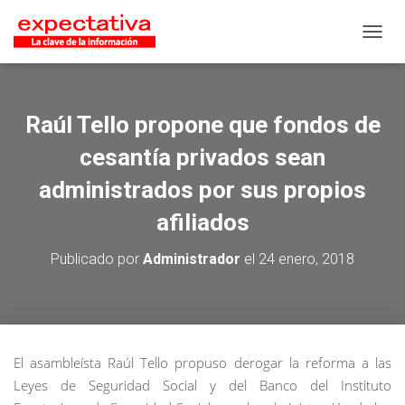
CAMB
Raúl Tello propone que fondos de
cesantía privados sean
administrados por sus propios
afiliados
Publicado por
Administrador
el
24 enero, 2018
El asambleísta Raúl Tello propuso derogar la reforma a las
Leyes de Seguridad Social y del Banco del Instituto