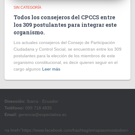
SIN CATEGORÍA
Todos los consejeros del CPCCS entre
los 309 postulantes para integrar este
organismo.
Los actuales consejeros del Consejo de Participación
Ciudadana y Control Social, se encuentran entre los 309
postulantes para la elección de los miembros de este
organismo constitucional, es decir quieren seguir en el
cargo algunos
Leer más
Dirección:
Ibarra - Ecuador
Teléfono:
099 718 4835
Email:
gerencia@expectativa.ec
<a href=”https://www.facebook.com/hashtag/emapasomostodos>