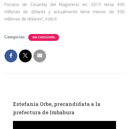
Fondos de Cesantía del Magisterio en 2015 tenía 390
millones de dólares y actualmente tiene menos de 350
millones de dólares”, indicó
Categorías:
SIN CATEGORÍA
Estefanía Orbe, precandidata a la
prefectura de Imbabura
R