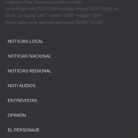
<img src=”http://www.expectativa.ec/wp-
content/uploads/2021/10/WhatsApp-Image-2021-10-08-at-
10.45.12-8.jpeg” alt=”” width=”1280″ height=”164″
class=”alignnone size-full wp-image-32500″ /></a>
NOTICIAS LOCAL
NOTICIAS NACIONAL
NOTICIAS REGIONAL
NOTI AUDIOS
ENTREVISTAS
OPINIÓN
EL PERSONAJE