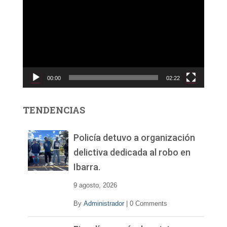
e
p
r
o
d
u
c
00:00
02:22
t
o
r
TENDENCIAS
d
e
v
Policía detuvo a organización
í
delictiva dedicada al robo en
d
Ibarra.
e
o
9 agosto, 2026
By
Administrador
|
0 Comments