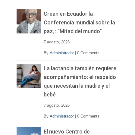
e
v
Crean en Ecuador la
í
Conferencia mundial sobre la
d
paz, : “Mitad del mundo”
e
o
7 agosto, 2026
By
Administrador
|
0 Comments
La lactancia también requiere
acompañamiento: el respaldo
que necesitan la madre y el
bebé
7 agosto, 2026
By
Administrador
|
0 Comments
El nuevo Centro de