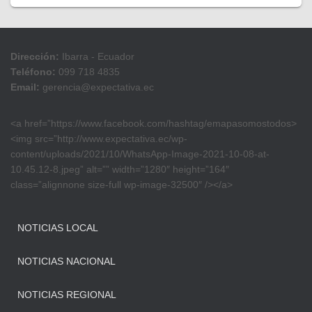
Dirección:
Ibarra - Ecuador
Teléfono:
099 718 4835
Email:
gerencia@expectativa.ec
<a href=”https://www.facebook.com/hashtag/emapasomostodos>
<img src=”http://www.expectativa.ec/wp-
content/uploads/2021/10/WhatsApp-Image-2021-10-08-at-
10.45.12-8.jpeg” alt=”” width=”1280″ height=”164″
class=”alignnone size-full wp-image-32500″ /></a>
NOTICIAS LOCAL
NOTICIAS NACIONAL
NOTICIAS REGIONAL