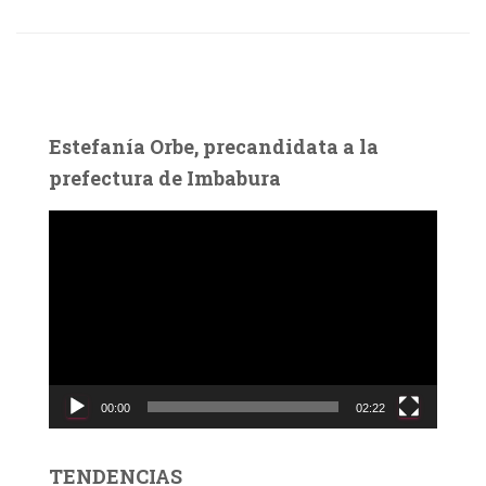
Estefanía Orbe, precandidata a la
prefectura de Imbabura
R
e
p
r
o
d
u
c
00:00
02:22
t
o
r
TENDENCIAS
d