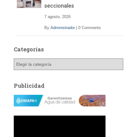
seccionales
7 agosto, 2026
By
Administrador
|
0 Comments
Categorías
C
a
t
e
Publicidad
g
o
r
í
a
s