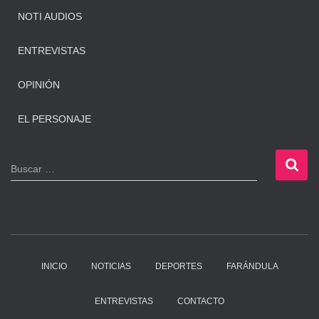
NOTI AUDIOS
ENTREVISTAS
OPINIÓN
EL PERSONAJE
B
Buscar …
u
s
c
a
r
:
INICIO
NOTICIAS
DEPORTES
FARÁNDULA
ENTREVISTAS
CONTACTO