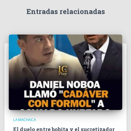
d
e
Entradas relacionadas
o
LA MACHACA
El duelo entre bobita y el sucretizador