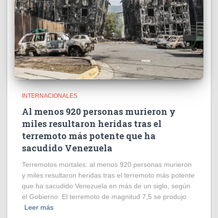
INTERNACIONALES
Al menos 920 personas murieron y
miles resultaron heridas tras el
terremoto más potente que ha
sacudido Venezuela
Terremotos mortales: al menos 920 personas murieron
y miles resultaron heridas tras el terremoto más potente
que ha sacudido Venezuela en más de un siglo, según
el Gobierno. El terremoto de magnitud 7,5 se produjo
Leer más