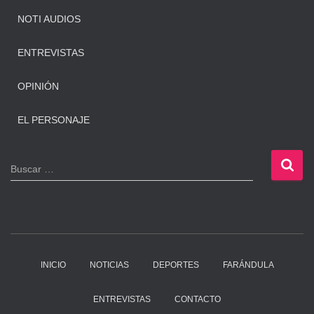
NOTI AUDIOS
ENTREVISTAS
OPINIÓN
EL PERSONAJE
B
Buscar …
u
s
c
a
r
:
INICIO
NOTICIAS
DEPORTES
FARÁNDULA
ENTREVISTAS
CONTACTO