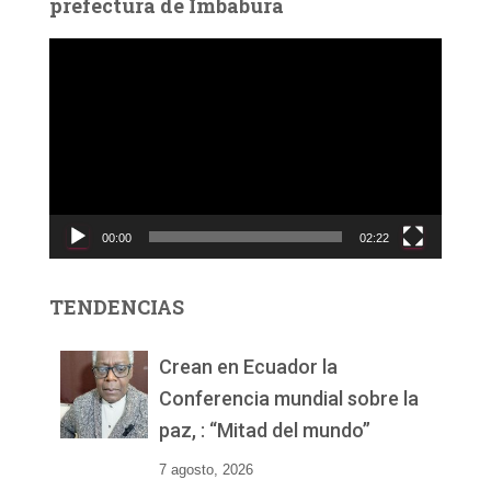
prefectura de Imbabura
R
e
p
r
o
d
u
c
00:00
02:22
t
o
r
TENDENCIAS
d
e
v
Crean en Ecuador la
í
Conferencia mundial sobre la
d
paz, : “Mitad del mundo”
e
o
7 agosto, 2026