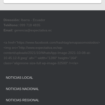
Dirección:
Ibarra - Ecuador
Teléfono:
099 718 4835
Email:
gerencia@expectativa.ec
<a href=”https://www.facebook.com/hashtag/emapasomostodos>
<img src=”http://www.expectativa.ec/wp-
content/uploads/2021/10/WhatsApp-Image-2021-10-08-at-
10.45.12-8.jpeg” alt=”” width=”1280″ height=”164″
class=”alignnone size-full wp-image-32500″ /></a>
NOTICIAS LOCAL
NOTICIAS NACIONAL
NOTICIAS REGIONAL