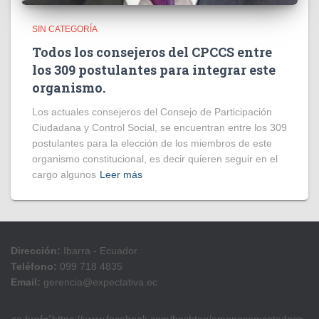
SIN CATEGORÍA
Todos los consejeros del CPCCS entre
los 309 postulantes para integrar este
organismo.
Los actuales consejeros del Consejo de Participación
Ciudadana y Control Social, se encuentran entre los 309
postulantes para la elección de los miembros de este
organismo constitucional, es decir quieren seguir en el
cargo algunos
Leer más
Dirección:
Ibarra - Ecuador
Teléfono:
099 718 4835
Email:
gerencia@expectativa.ec