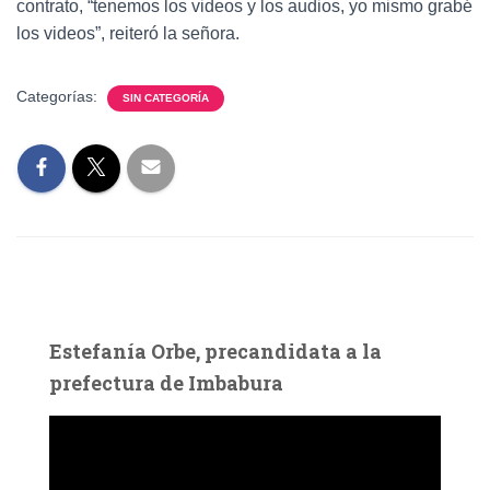
contrato, “tenemos los videos y los audios, yo mismo grabé
los videos”, reiteró la señora.
Categorías:
SIN CATEGORÍA
Estefanía Orbe, precandidata a la
prefectura de Imbabura
R
e
p