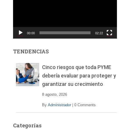
r
o
d
u
c
00:00
02:22
t
o
r
TENDENCIAS
d
e
v
Cinco riesgos que toda PYME
í
debería evaluar para proteger y
d
garantizar su crecimiento
e
o
8 agosto, 2026
By
Administrador
|
0 Comments
Categorías