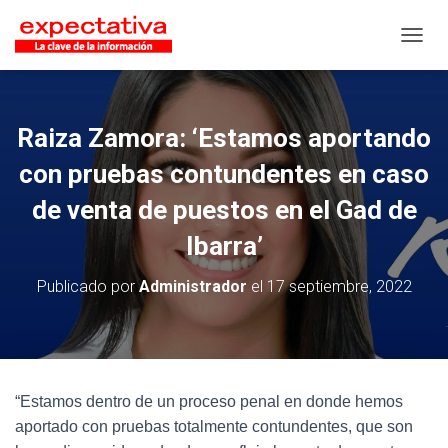
CAMB
Raiza Zamora: ‘Estamos aportando
con pruebas contundentes en caso
de venta de puestos en el Gad de
Ibarra’
Publicado por
Administrador
el
17 septiembre, 2022
“Estamos dentro de un proceso penal en donde hemos
aportado con pruebas totalmente contundentes, que son