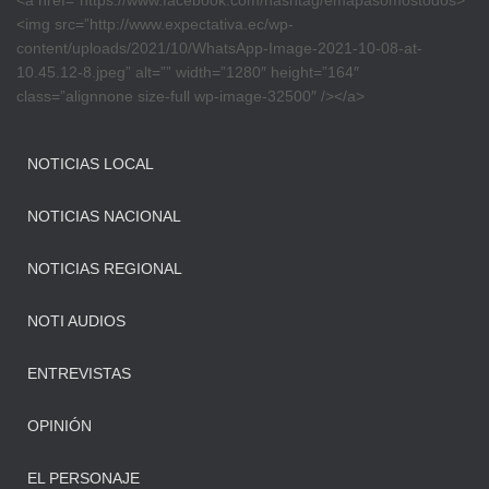
<a href=”https://www.facebook.com/hashtag/emapasomostodos>
<img src=”http://www.expectativa.ec/wp-
content/uploads/2021/10/WhatsApp-Image-2021-10-08-at-
10.45.12-8.jpeg” alt=”” width=”1280″ height=”164″
class=”alignnone size-full wp-image-32500″ /></a>
NOTICIAS LOCAL
NOTICIAS NACIONAL
NOTICIAS REGIONAL
NOTI AUDIOS
ENTREVISTAS
OPINIÓN
EL PERSONAJE