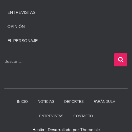
ENTREVISTAS
OPINIÓN
EL PERSONAJE
B
Buscar …
u
s
c
a
r
:
INICIO
NOTICIAS
DEPORTES
FARÁNDULA
ENTREVISTAS
CONTACTO
Hestia | Desarrollado por
ThemeIsle