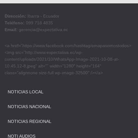
Dirección:
Ibarra - Ecuador
Teléfono:
099 718 4835
Email:
gerencia@expectativa.ec
<a href=”https://www.facebook.com/hashtag/emapasomostodos>
<img src=”http://www.expectativa.ec/wp-
content/uploads/2021/10/WhatsApp-Image-2021-10-08-at-
10.45.12-8.jpeg” alt=”” width=”1280″ height=”164″
class=”alignnone size-full wp-image-32500″ /></a>
NOTICIAS LOCAL
NOTICIAS NACIONAL
NOTICIAS REGIONAL
NOTI AUDIOS