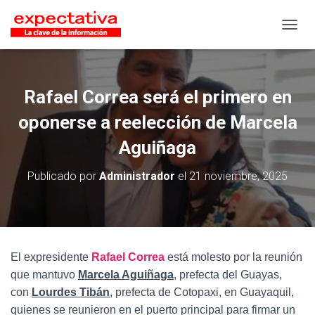
CAMB
Rafael Correa será el primero en
oponerse a reelección de Marcela
Aguiñaga
Publicado por
Administrador
el
21 noviembre, 2025
El expresidente
Rafael Correa
está molesto por la
reunión
que mantuvo
Marcela Aguiñaga
, prefecta del Guayas,
con
Lourdes Tibán
, prefecta de Cotopaxi, en Guayaquil,
quienes se reunieron en el puerto principal para firmar un