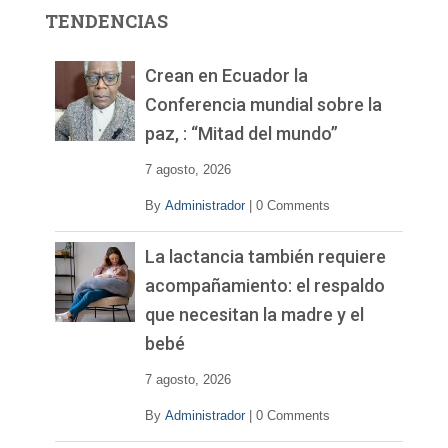
r
TENDENCIAS
d
e
v
Crean en Ecuador la
í
Conferencia mundial sobre la
d
paz, : “Mitad del mundo”
e
o
7 agosto, 2026
By
Administrador
|
0 Comments
La lactancia también requiere
acompañamiento: el respaldo
que necesitan la madre y el
bebé
7 agosto, 2026
By
Administrador
|
0 Comments