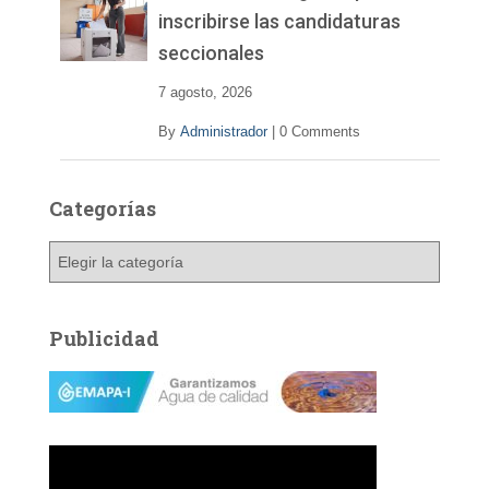
inscribirse las candidaturas
seccionales
7 agosto, 2026
By
Administrador
|
0 Comments
Categorías
C
a
t
e
Publicidad
g
o
r
í
a
s