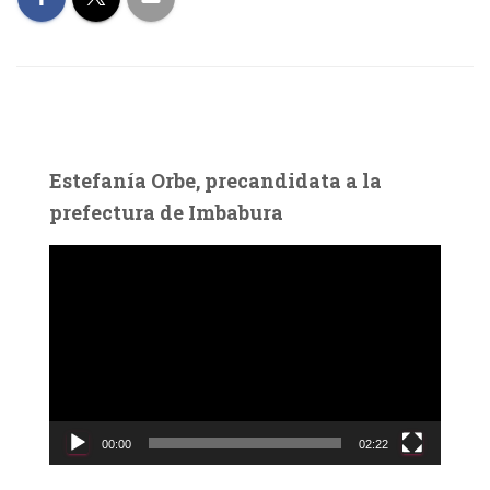
Estefanía Orbe, precandidata a la
prefectura de Imbabura
R
e
p
r
o
d
u
c
00:00
02:22
t
o