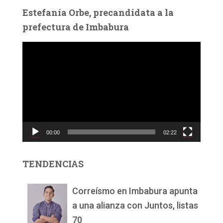
Estefanía Orbe, precandidata a la
prefectura de Imbabura
R
e
p
r
o
d
u
c
00:00
02:22
t
o
r
TENDENCIAS
d
e
v
Correísmo en Imbabura apunta
í
a una alianza con Juntos, listas
d
70
e