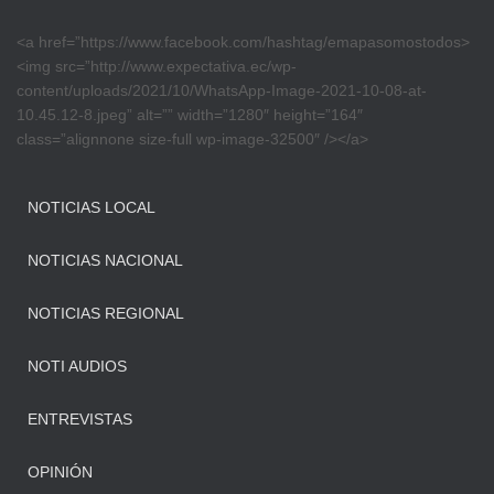
<a href=”https://www.facebook.com/hashtag/emapasomostodos>
<img src=”http://www.expectativa.ec/wp-
content/uploads/2021/10/WhatsApp-Image-2021-10-08-at-
10.45.12-8.jpeg” alt=”” width=”1280″ height=”164″
class=”alignnone size-full wp-image-32500″ /></a>
NOTICIAS LOCAL
NOTICIAS NACIONAL
NOTICIAS REGIONAL
NOTI AUDIOS
ENTREVISTAS
OPINIÓN