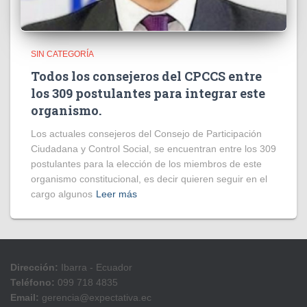
SIN CATEGORÍA
Todos los consejeros del CPCCS entre
los 309 postulantes para integrar este
organismo.
Los actuales consejeros del Consejo de Participación
Ciudadana y Control Social, se encuentran entre los 309
postulantes para la elección de los miembros de este
organismo constitucional, es decir quieren seguir en el
cargo algunos
Leer más
Dirección:
Ibarra - Ecuador
Teléfono:
099 718 4835
Email:
gerencia@expectativa.ec