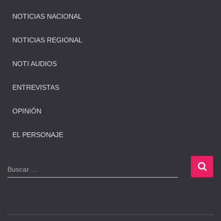
NOTICIAS NACIONAL
NOTICIAS REGIONAL
NOTI AUDIOS
ENTREVISTAS
OPINIÓN
EL PERSONAJE
B
Buscar …
u
s
c
a
r