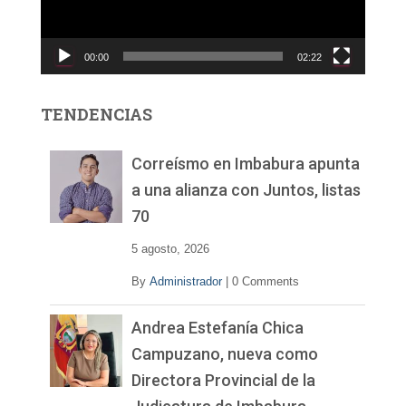
d
u
c
00:00
02:22
t
o
r
TENDENCIAS
d
e
v
Correísmo en Imbabura apunta
í
a una alianza con Juntos, listas
d
70
e
o
5 agosto, 2026
By
Administrador
|
0 Comments
Andrea Estefanía Chica
Campuzano, nueva como
Directora Provincial de la