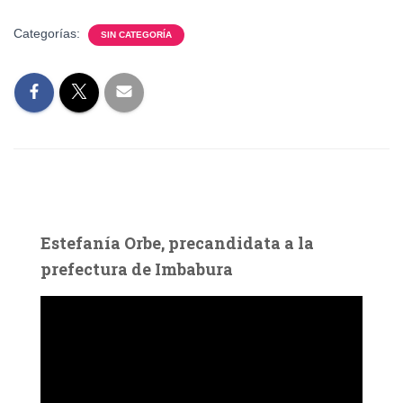
Categorías:
SIN CATEGORÍA
Estefanía Orbe, precandidata a la
prefectura de Imbabura
R
e
p
r
o