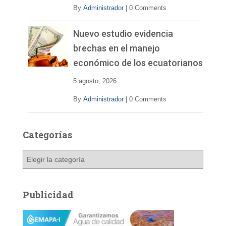
By
Administrador
|
0 Comments
Nuevo estudio evidencia
brechas en el manejo
económico de los ecuatorianos
5 agosto, 2026
By
Administrador
|
0 Comments
Categorías
C
a
t
e
Publicidad
g
o
r