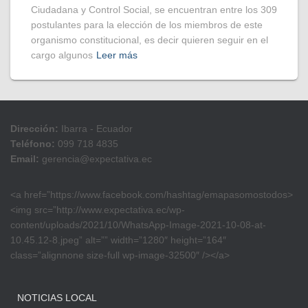
Ciudadana y Control Social, se encuentran entre los 309
postulantes para la elección de los miembros de este
organismo constitucional, es decir quieren seguir en el
cargo algunos
Leer más
Dirección:
Ibarra - Ecuador
Teléfono:
099 718 4835
Email:
gerencia@expectativa.ec
<a href=”https://www.facebook.com/hashtag/emapasomostodos>
<img src=”http://www.expectativa.ec/wp-
content/uploads/2021/10/WhatsApp-Image-2021-10-08-at-
10.45.12-8.jpeg” alt=”” width=”1280″ height=”164″
class=”alignnone size-full wp-image-32500″ /></a>
NOTICIAS LOCAL