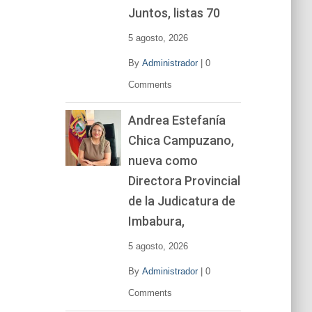
í
Juntos, listas 70
d
e
5 agosto, 2026
o
By
Administrador
|
0
Comments
Andrea Estefanía
Chica Campuzano,
nueva como
Directora Provincial
de la Judicatura de
Imbabura,
5 agosto, 2026
By
Administrador
|
0
Comments