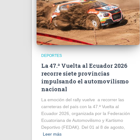
DEPORTES
La 47.ª Vuelta al Ecuador 2026
recorre siete provincias
impulsando el automovilismo
nacional
La emoción del rally vuelve a recorrer las
carreteras del país con la 47.ª Vuelta al
Ecuador 2026, organizada por la Federación
Ecuatoriana de Automovilismo y Kartismo
Deportivo (FEDAK). Del 01 al 8 de agosto,
Leer más