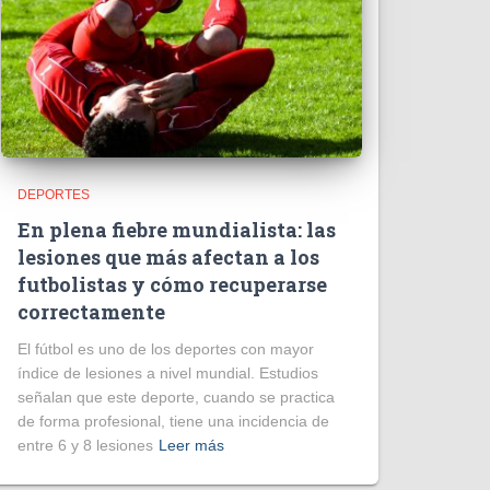
DEPORTES
En plena fiebre mundialista: las
lesiones que más afectan a los
futbolistas y cómo recuperarse
correctamente
El fútbol es uno de los deportes con mayor
índice de lesiones a nivel mundial. Estudios
señalan que este deporte, cuando se practica
de forma profesional, tiene una incidencia de
entre 6 y 8 lesiones
Leer más