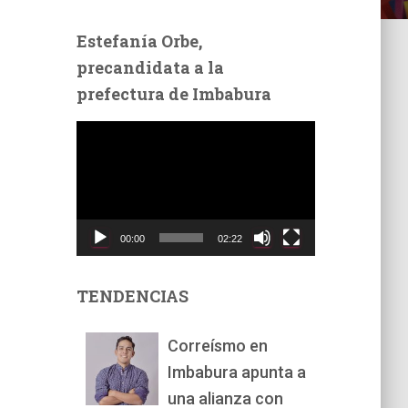
Estefanía Orbe,
precandidata a la
prefectura de Imbabura
R
e
p
r
o
d
00:00
02:22
u
c
t
TENDENCIAS
o
r
Correísmo en
d
Imbabura apunta a
e
v
una alianza con