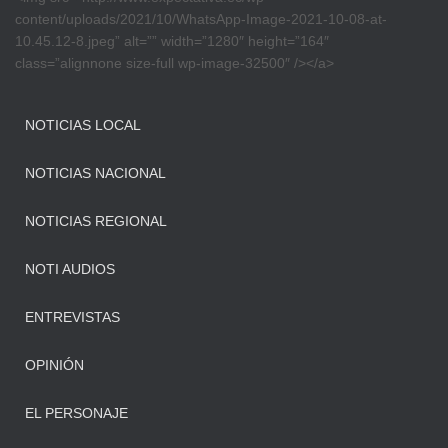
content/uploads/2021/10/WhatsApp-Image-2021-10-08-at-
10.45.12-8.jpeg” alt=”” width=”1280″ height=”164″
class=”alignnone size-full wp-image-32500″ /></a>
NOTICIAS LOCAL
NOTICIAS NACIONAL
NOTICIAS REGIONAL
NOTI AUDIOS
ENTREVISTAS
OPINIÓN
EL PERSONAJE