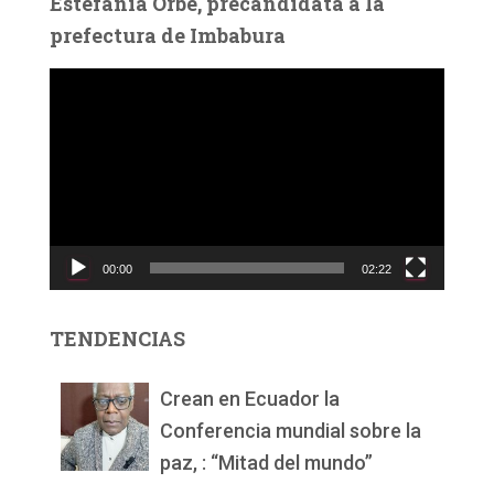
Estefanía Orbe, precandidata a la
prefectura de Imbabura
R
e
p
r
o
d
u
c
00:00
02:22
t
o
r
TENDENCIAS
d
e
v
Crean en Ecuador la
í
Conferencia mundial sobre la
d
paz, : “Mitad del mundo”
e
o