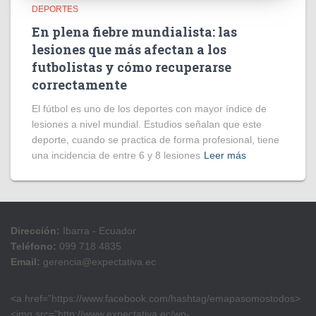
DEPORTES
En plena fiebre mundialista: las
lesiones que más afectan a los
futbolistas y cómo recuperarse
correctamente
El fútbol es uno de los deportes con mayor índice de
lesiones a nivel mundial. Estudios señalan que este
deporte, cuando se practica de forma profesional, tiene
una incidencia de entre 6 y 8 lesiones
Leer más
Dirección:
Ibarra - Ecuador
Teléfono:
099 718 4835
Email:
gerencia@expectativa.ec
<a href=”https://www.facebook.com/hashtag/emapasomostodos>
<img src=”http://www.expectativa.ec/wp-