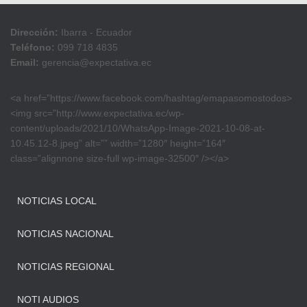
Dirección:
Ibarra - Ecuador
Teléfono:
099 718 4835
Email:
gerencia@expectativa.ec
<a href=”https://www.facebook.com/hashtag/emapasomostodos>
<img src=”http://www.expectativa.ec/wp-
content/uploads/2021/10/WhatsApp-Image-2021-10-08-at-
10.45.12-8.jpeg” alt=”” width=”1280″ height=”164″
class=”alignnone size-full wp-image-32500″ /></a>
NOTICIAS LOCAL
NOTICIAS NACIONAL
NOTICIAS REGIONAL
NOTI AUDIOS