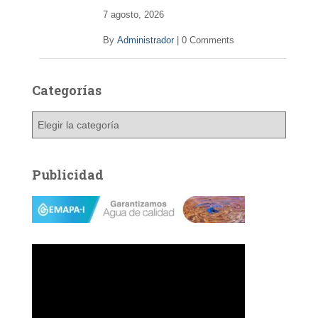
7 agosto, 2026
By
Administrador
|
0 Comments
Categorías
C
a
t
e
Publicidad
g
o
r
í
a
s