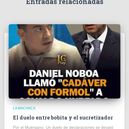
Entradas relacionadas
o
LA MACHACA
El duelo entre bobita y el sucretizador
Por el Muérgano. Un duelo de declaraciones se desató