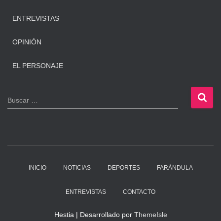
ENTREVISTAS
OPINIÓN
EL PERSONAJE
B
Buscar …
u
s
c
a
r
:
INICIO
NOTICIAS
DEPORTES
FARÁNDULA
ENTREVISTAS
CONTACTO
Hestia | Desarrollado por
ThemeIsle