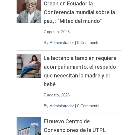
v
Crean en Ecuador la
í
Conferencia mundial sobre la
d
paz, : “Mitad del mundo”
e
o
7 agosto, 2026
By
Administrador
|
0 Comments
La lactancia también requiere
acompañamiento: el respaldo
que necesitan la madre y el
bebé
7 agosto, 2026
By
Administrador
|
0 Comments
El nuevo Centro de
Convenciones de la UTPL