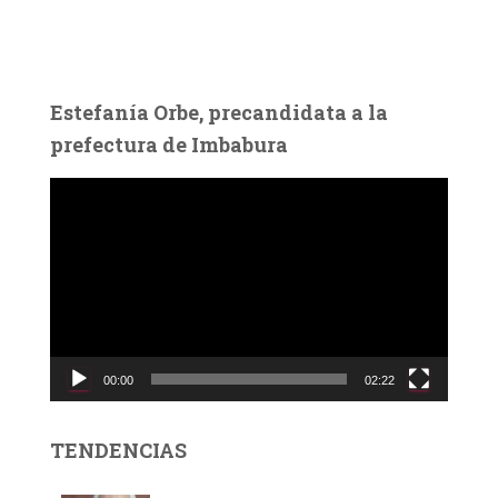
Estefanía Orbe, precandidata a la
prefectura de Imbabura
R
e
p
r
o
d
u
c
00:00
02:22
t
o
r
TENDENCIAS
d
e