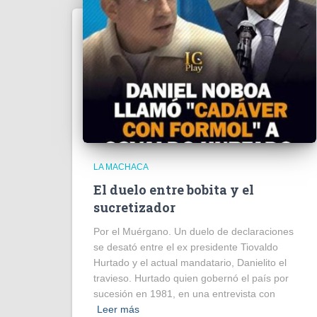
LA MACHACA
El duelo entre bobita y el
sucretizador
Por el Muérgano. Un duelo de declaraciones
se desató entre el ex presidente Tiovaldo
Hurtado y el actual mandatario, Danielito el
travieso. Hurtado quien gobernó el país por
sucesión en 1981, en una entrevista con
Leer más