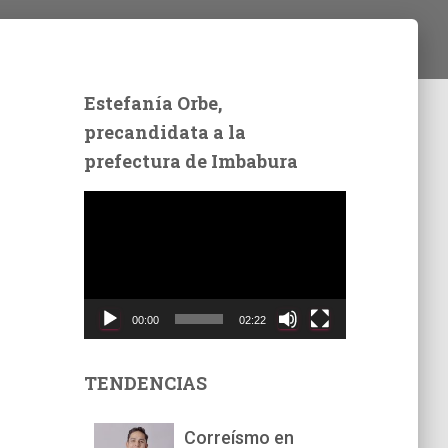
Estefanía Orbe,
precandidata a la
prefectura de Imbabura
R
e
p
r
o
d
00:00
02:22
u
c
t
TENDENCIAS
o
r
Correísmo en
d