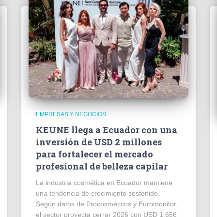
EMPRESAS Y NEGOCIOS
KEUNE llega a Ecuador con una
inversión de USD 2 millones
para fortalecer el mercado
profesional de belleza capilar
La industria cosmética en Ecuador mantiene
una tendencia de crecimiento sostenido.
Según datos de Procosméticos y Euromonitor,
el sector proyecta cerrar 2026 con USD 1.656