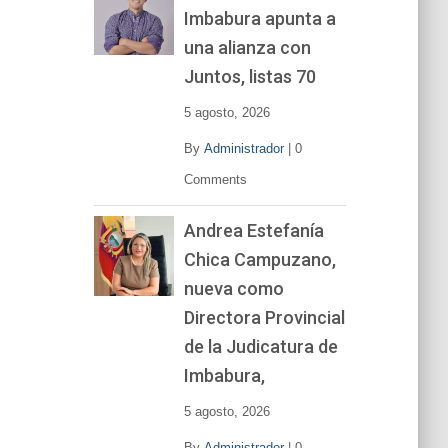
Imbabura apunta a
e
v
una alianza con
í
Juntos, listas 70
d
e
5 agosto, 2026
o
By
Administrador
|
0
Comments
Andrea Estefanía
Chica Campuzano,
nueva como
Directora Provincial
de la Judicatura de
Imbabura,
5 agosto, 2026
By
Administrador
|
0