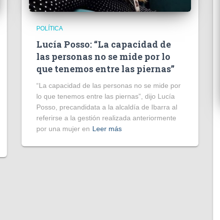
POLÍTICA
Lucía Posso: “La capacidad de
las personas no se mide por lo
que tenemos entre las piernas”
“La capacidad de las personas no se mide por
lo que tenemos entre las piernas”, dijo Lucía
Posso, precandidata a la alcaldía de Ibarra al
referirse a la gestión realizada anteriormente
por una mujer en
Leer más