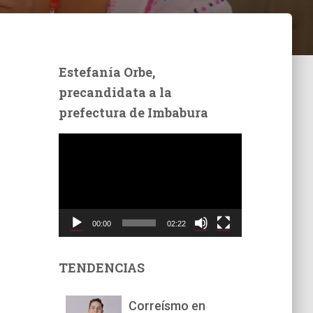
Estefanía Orbe,
precandidata a la
prefectura de Imbabura
R
e
p
r
o
d
00:00
02:22
u
c
t
TENDENCIAS
o
r
Correísmo en
d