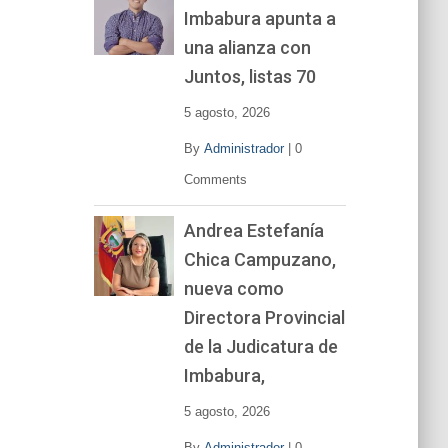
Imbabura apunta a
e
v
una alianza con
í
Juntos, listas 70
d
e
5 agosto, 2026
o
By
Administrador
|
0
Comments
Andrea Estefanía
Chica Campuzano,
nueva como
Directora Provincial
de la Judicatura de
Imbabura,
5 agosto, 2026
By
Administrador
|
0