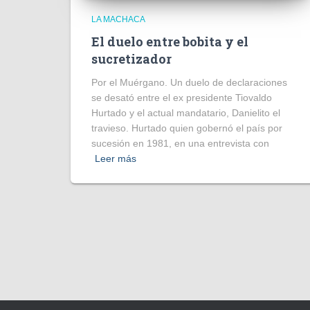
LA MACHACA
El duelo entre bobita y el
sucretizador
Por el Muérgano. Un duelo de declaraciones
se desató entre el ex presidente Tiovaldo
Hurtado y el actual mandatario, Danielito el
travieso. Hurtado quien gobernó el país por
sucesión en 1981, en una entrevista con
Leer más