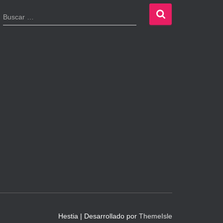
B
Buscar …
u
s
c
a
r
:
Hestia | Desarrollado por
ThemeIsle