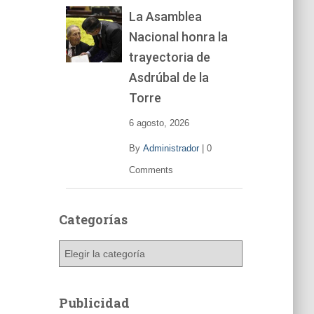
La Asamblea
Nacional honra la
trayectoria de
Asdrúbal de la
Torre
6 agosto, 2026
By
Administrador
|
0
Comments
Categorías
C
a
t
e
Publicidad
g