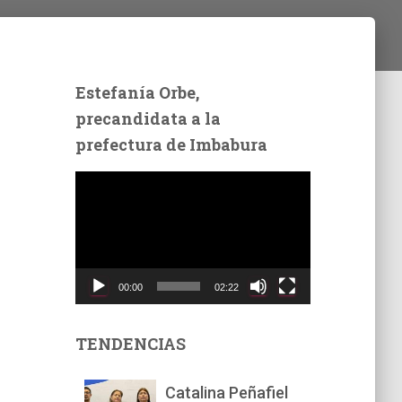
Estefanía Orbe,
precandidata a la
prefectura de Imbabura
R
e
p
r
o
d
00:00
02:22
u
c
t
TENDENCIAS
o
r
Catalina Peñafiel
d