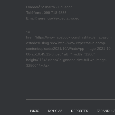
Dirección:
Ibarra - Ecuador
Teléfono:
099 718 4835
Email:
gerencia@expectativa.ec
<a
href=”https://www.facebook.com/hashtag/emapasom
ostodos><img src=”http://www.expectativa.ec/wp-
content/uploads/2021/10/WhatsApp-Image-2021-10-
08-at-10.45.12-8.jpeg” alt=”” width=”1280″
height=”164″ class=”alignnone size-full wp-image-
32500″ /></a>
INICIO
NOTICIAS
DEPORTES
FARÁNDUL