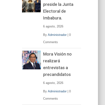
preside la Junta
e
v
Electoral de
í
Imbabura.
d
e
6 agosto, 2026
o
By
Administrador
|
0
Comments
Mora Visión no
realizará
entrevistas a
precandidatos
6 agosto, 2026
By
Administrador
|
0
Comments