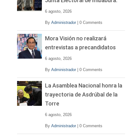
Junta Electoral de Imbabura.
d
e
6 agosto, 2026
o
By
Administrador
|
0 Comments
Mora Visión no realizará
entrevistas a precandidatos
6 agosto, 2026
By
Administrador
|
0 Comments
La Asamblea Nacional honra la
trayectoria de Asdrúbal de la
Torre
6 agosto, 2026
By
Administrador
|
0 Comments