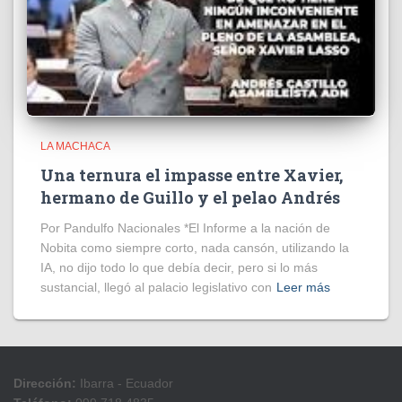
LA MACHACA
Una ternura el impasse entre Xavier,
hermano de Guillo y el pelao Andrés
Por Pandulfo Nacionales *El Informe a la nación de
Nobita como siempre corto, nada cansón, utilizando la
IA, no dijo todo lo que debía decir, pero si lo más
sustancial, llegó al palacio legislativo con
Leer más
Dirección:
Ibarra - Ecuador