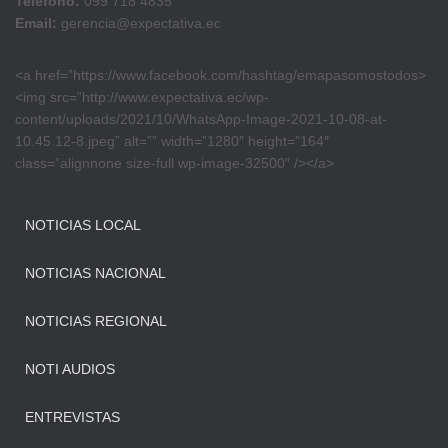
Teléfono:
099 718 4835
Email:
gerencia@expectativa.ec
<a href=”https://www.facebook.com/hashtag/emapasomostodos>
<img src=”http://www.expectativa.ec/wp-
content/uploads/2021/10/WhatsApp-Image-2021-10-08-at-
10.45.12-8.jpeg” alt=”” width=”1280″ height=”164″
class=”alignnone size-full wp-image-32500″ /></a>
NOTICIAS LOCAL
NOTICIAS NACIONAL
NOTICIAS REGIONAL
NOTI AUDIOS
ENTREVISTAS