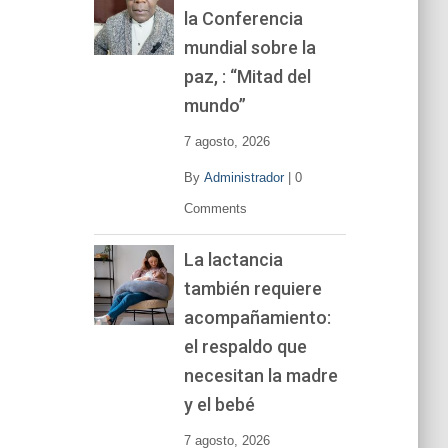
la Conferencia
e
v
mundial sobre la
í
paz, : “Mitad del
d
mundo”
e
o
7 agosto, 2026
By
Administrador
|
0
Comments
La lactancia
también requiere
acompañamiento:
el respaldo que
necesitan la madre
y el bebé
7 agosto, 2026