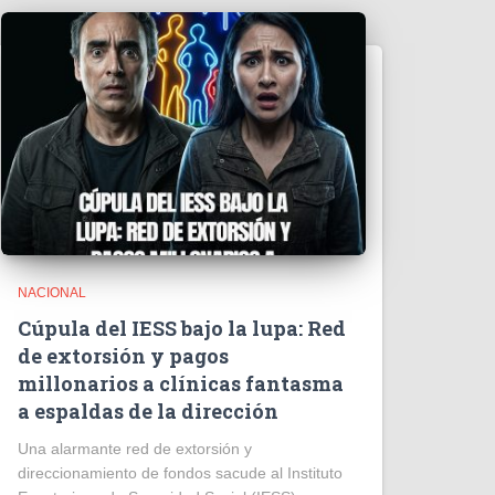
NACIONAL
Cúpula del IESS bajo la lupa: Red
de extorsión y pagos
millonarios a clínicas fantasma
a espaldas de la dirección
​Una alarmante red de extorsión y
direccionamiento de fondos sacude al Instituto