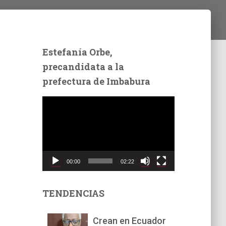
Estefanía Orbe,
precandidata a la
prefectura de Imbabura
R
e
p
r
o
d
00:00
02:22
u
c
t
TENDENCIAS
o
r
Crean en Ecuador
d