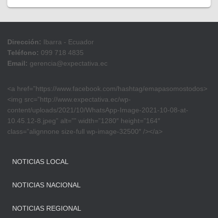
Dirección:
Ibarra - Ecuador
Teléfono:
099 718 4835
Email:
gerencia@expectativa.ec
<a href=”https://www.facebook.com/hashtag/emapasomostodos>
<img src=”http://www.expectativa.ec/wp-
content/uploads/2021/10/WhatsApp-Image-2021-10-08-at-
10.45.12-8.jpeg” alt=”” width=”1280″ height=”164″
class=”alignnone size-full wp-image-32500″ /></a>
NOTICIAS LOCAL
NOTICIAS NACIONAL
NOTICIAS REGIONAL