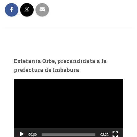
Estefanía Orbe, precandidata a la
prefectura de Imbabura
R
e
p
r
o
d
u
c
00:00
02:22
t