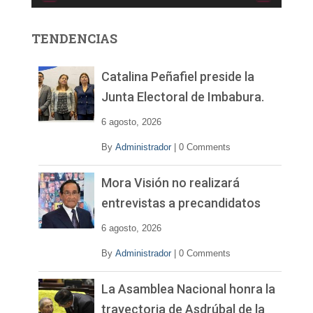
o
r
TENDENCIAS
d
e
v
Catalina Peñafiel preside la
í
Junta Electoral de Imbabura.
d
e
6 agosto, 2026
o
By
Administrador
|
0 Comments
Mora Visión no realizará
entrevistas a precandidatos
6 agosto, 2026
By
Administrador
|
0 Comments
La Asamblea Nacional honra la
trayectoria de Asdrúbal de la