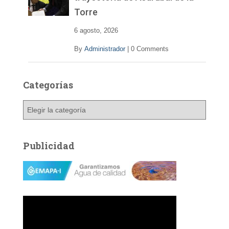
Torre
6 agosto, 2026
By
Administrador
|
0 Comments
Categorías
C
a
t
e
Publicidad
g
o
r
í
a
s