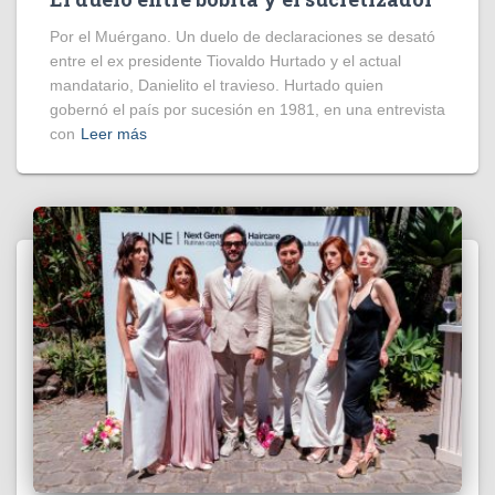
Por el Muérgano. Un duelo de declaraciones se desató
entre el ex presidente Tiovaldo Hurtado y el actual
mandatario, Danielito el travieso. Hurtado quien
gobernó el país por sucesión en 1981, en una entrevista
con
Leer más