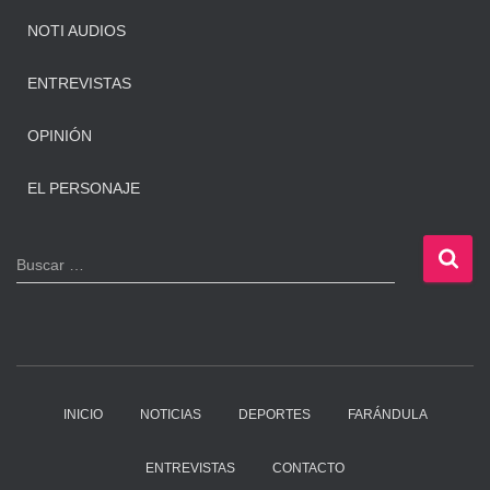
NOTI AUDIOS
ENTREVISTAS
OPINIÓN
EL PERSONAJE
B
Buscar …
u
s
c
a
r
:
INICIO
NOTICIAS
DEPORTES
FARÁNDULA
ENTREVISTAS
CONTACTO