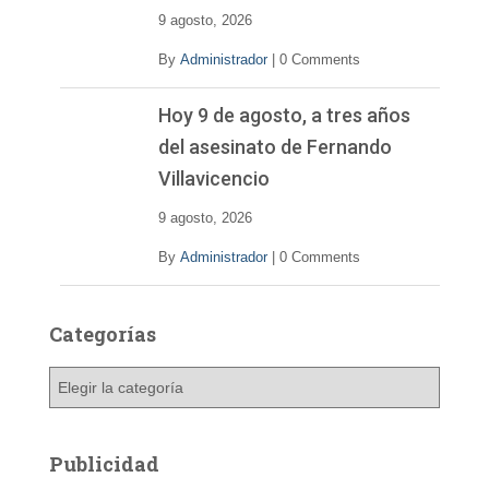
9 agosto, 2026
By
Administrador
|
0 Comments
Hoy 9 de agosto, a tres años
del asesinato de Fernando
Villavicencio
9 agosto, 2026
By
Administrador
|
0 Comments
Categorías
C
a
t
e
Publicidad
g