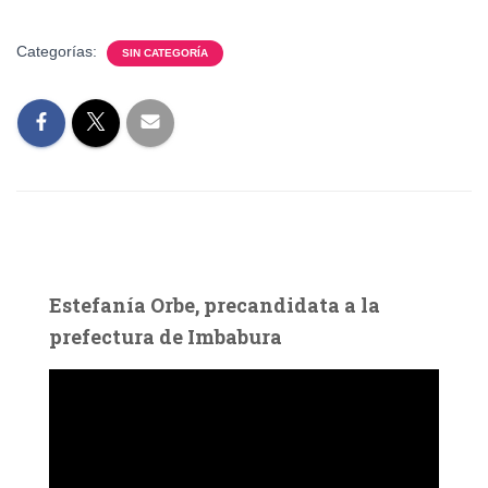
Categorías:
SIN CATEGORÍA
Estefanía Orbe, precandidata a la
prefectura de Imbabura
R
e
p
r
o