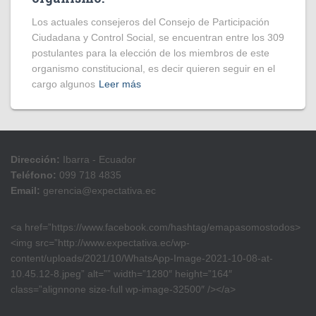
Los actuales consejeros del Consejo de Participación
Ciudadana y Control Social, se encuentran entre los 309
postulantes para la elección de los miembros de este
organismo constitucional, es decir quieren seguir en el
cargo algunos
Leer más
Dirección:
Ibarra - Ecuador
Teléfono:
099 718 4835
Email:
gerencia@expectativa.ec
<a href=”https://www.facebook.com/hashtag/emapasomostodos>
<img src=”http://www.expectativa.ec/wp-
content/uploads/2021/10/WhatsApp-Image-2021-10-08-at-
10.45.12-8.jpeg” alt=”” width=”1280″ height=”164″
class=”alignnone size-full wp-image-32500″ /></a>