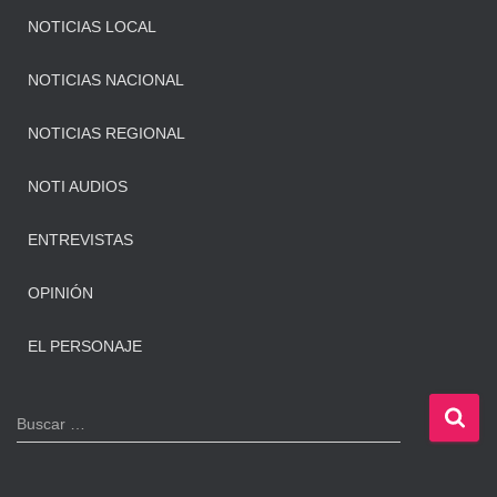
NOTICIAS LOCAL
NOTICIAS NACIONAL
NOTICIAS REGIONAL
NOTI AUDIOS
ENTREVISTAS
OPINIÓN
EL PERSONAJE
B
Buscar …
u
s
c