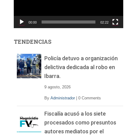
d
u
c
00:00
02:22
t
o
r
TENDENCIAS
d
e
v
Policía detuvo a organización
í
delictiva dedicada al robo en
d
Ibarra.
e
o
9 agosto, 2026
By
Administrador
|
0 Comments
Fiscalía acusó a los siete
procesados como presuntos
autores mediatos por el