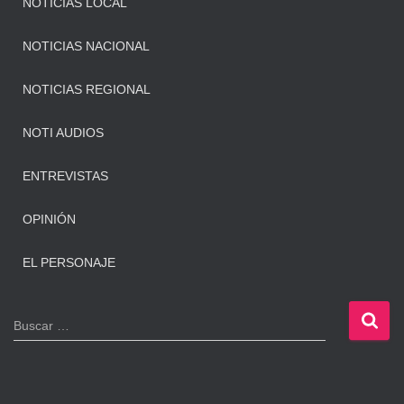
NOTICIAS LOCAL
NOTICIAS NACIONAL
NOTICIAS REGIONAL
NOTI AUDIOS
ENTREVISTAS
OPINIÓN
EL PERSONAJE
B
Buscar …
u
s
c
a