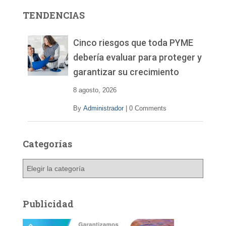
r
TENDENCIAS
d
e
v
Cinco riesgos que toda PYME
í
debería evaluar para proteger y
d
garantizar su crecimiento
e
o
8 agosto, 2026
By
Administrador
|
0 Comments
Categorías
C
a
t
e
Publicidad
g
o