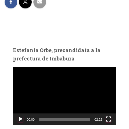
Estefanía Orbe, precandidata a la
prefectura de Imbabura
R
e
p
r
o
d
u
c
00:00
02:22
t
o