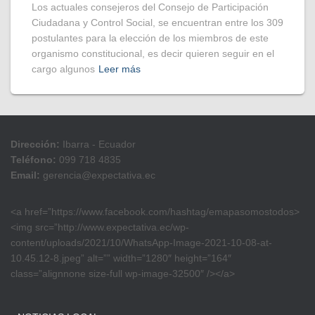
Los actuales consejeros del Consejo de Participación
Ciudadana y Control Social, se encuentran entre los 309
postulantes para la elección de los miembros de este
organismo constitucional, es decir quieren seguir en el
cargo algunos
Leer más
Dirección:
Ibarra - Ecuador
Teléfono:
099 718 4835
Email:
gerencia@expectativa.ec
<a href=”https://www.facebook.com/hashtag/emapasomostodos>
<img src=”http://www.expectativa.ec/wp-
content/uploads/2021/10/WhatsApp-Image-2021-10-08-at-
10.45.12-8.jpeg” alt=”” width=”1280″ height=”164″
class=”alignnone size-full wp-image-32500″ /></a>