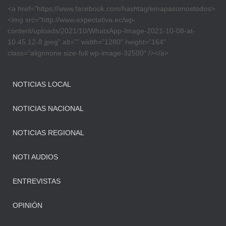
<a href=”https://www.facebook.com/hashtag/emapasomostodos>
<img src=”http://www.expectativa.ec/wp-
content/uploads/2021/10/WhatsApp-Image-2021-10-08-at-
10.45.12-8.jpeg” alt=”” width=”1280″ height=”164″
class=”alignnone size-full wp-image-32500″ /></a>
NOTICIAS LOCAL
NOTICIAS NACIONAL
NOTICIAS REGIONAL
NOTI AUDIOS
ENTREVISTAS
OPINIÓN