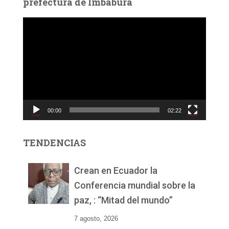
prefectura de Imbabura
R
e
p
r
o
d
u
c
00:00
02:22
t
o
r
TENDENCIAS
d
e
v
Crean en Ecuador la
í
Conferencia mundial sobre la
d
paz, : “Mitad del mundo”
e
o
7 agosto, 2026