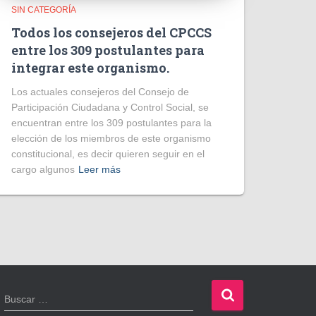
SIN CATEGORÍA
Todos los consejeros del CPCCS
entre los 309 postulantes para
integrar este organismo.
Los actuales consejeros del Consejo de
Participación Ciudadana y Control Social, se
encuentran entre los 309 postulantes para la
elección de los miembros de este organismo
constitucional, es decir quieren seguir en el
cargo algunos
Leer más
B
Buscar …
u