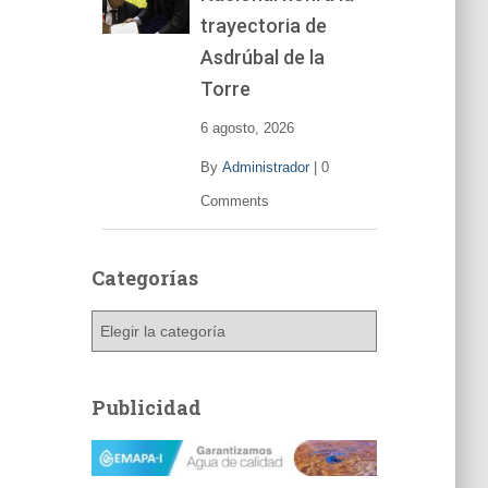
trayectoria de
Asdrúbal de la
Torre
6 agosto, 2026
By
Administrador
|
0
Comments
Categorías
C
a
t
e
Publicidad
g
o
r