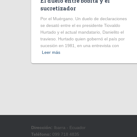
El duelo entre bobita y el
sucretizador
Por el Muérgano. Un duelo de declaraciones
se desató entre el ex presidente Tiovaldo
Hurtado y el actual mandatario, Danielito el
travieso. Hurtado quien gobernó el país por
sucesión en 1981, en una entrevista con
Leer más
Dirección:
Ibarra - Ecuador
Teléfono:
099 718 4835