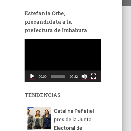
Estefanía Orbe,
precandidata a la
prefectura de Imbabura
R
e
p
r
o
d
00:00
02:22
u
c
t
TENDENCIAS
o
r
Catalina Peñafiel
d
preside la Junta
e
v
Electoral de