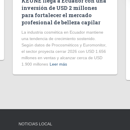
KEUNE llega a Ecuador con una
inversión de USD 2 millones
para fortalecer el mercado
profesional de belleza capilar
La industria cosmética en Ecuador mantiene
una tendencia de crecimiento sostenido.
Según datos de Procosméticos y Euromonitor,
el sector proyecta cerrar 2026 con USD 1.656
millones en ventas y alcanzar cerca de USD
1.900 millones
Leer más
NOTICIAS LOCAL