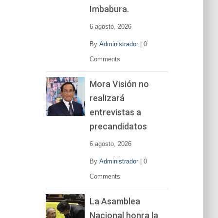
í
Imbabura.
d
e
6 agosto, 2026
o
By
Administrador
|
0
Comments
Mora Visión no
realizará
entrevistas a
precandidatos
6 agosto, 2026
By
Administrador
|
0
Comments
La Asamblea
Nacional honra la