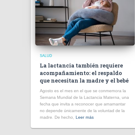
SALUD
La lactancia también requiere
acompañamiento: el respaldo
que necesitan la madre y el bebé
Agosto es el mes en el que se conmemora la
Semana Mundial de la Lactancia Materna, una
fecha que invita a reconocer que amamantar
no depende únicamente de la voluntad de la
madre. De hecho,
Leer más