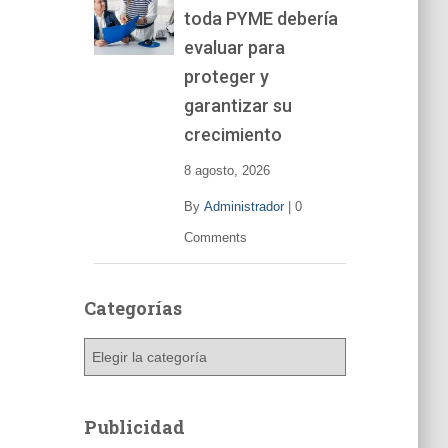
toda PYME debería
e
v
evaluar para
í
proteger y
d
garantizar su
e
o
crecimiento
8 agosto, 2026
By
Administrador
|
0
Comments
Categorías
C
a
t
e
Publicidad
g