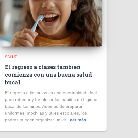
SALUD
El regreso a clases también
comienza con una buena salud
bucal
El regreso a las aulas es una oportunidad ideal
para retomar y fortalecer los hábitos de higiene
bucal de los niños. Además de preparar
uniformes, mochilas y útiles escolares, los
padres pueden organizar un kit
Leer más