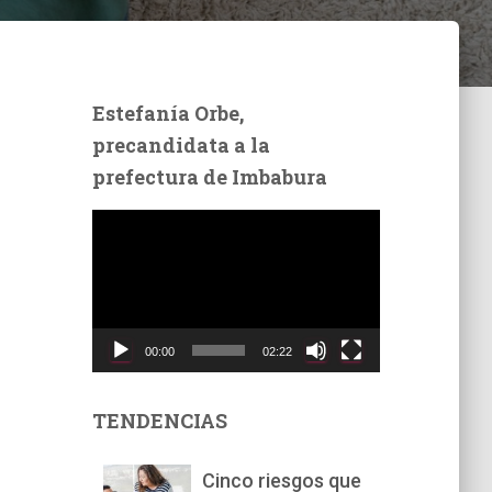
Estefanía Orbe,
precandidata a la
prefectura de Imbabura
R
e
p
r
o
d
00:00
02:22
u
c
t
TENDENCIAS
o
r
Cinco riesgos que
d