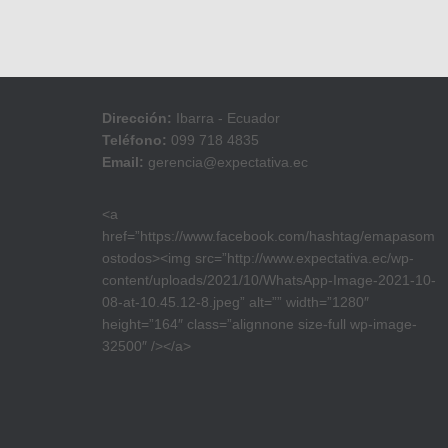
Dirección:
Ibarra - Ecuador
Teléfono:
099 718 4835
Email:
gerencia@expectativa.ec
<a
href=”https://www.facebook.com/hashtag/emapasom
ostodos><img src=”http://www.expectativa.ec/wp-
content/uploads/2021/10/WhatsApp-Image-2021-10-
08-at-10.45.12-8.jpeg” alt=”” width=”1280″
height=”164″ class=”alignnone size-full wp-image-
32500″ /></a>