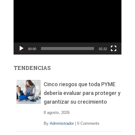
e
p
r
o
d
u
c
00:00
02:22
t
o
r
TENDENCIAS
d
e
v
Cinco riesgos que toda PYME
í
debería evaluar para proteger y
d
garantizar su crecimiento
e
o
8 agosto, 2026
By
Administrador
|
0 Comments