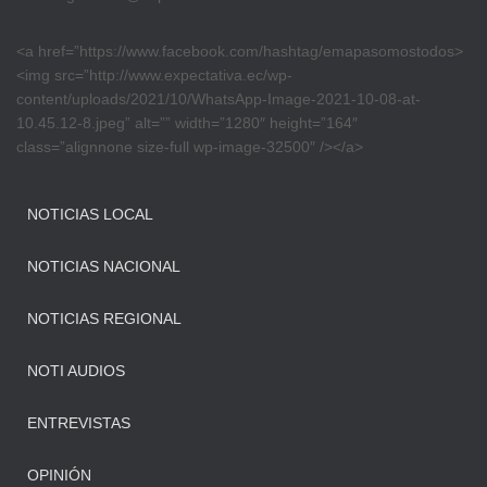
<a href=”https://www.facebook.com/hashtag/emapasomostodos>
<img src=”http://www.expectativa.ec/wp-
content/uploads/2021/10/WhatsApp-Image-2021-10-08-at-
10.45.12-8.jpeg” alt=”” width=”1280″ height=”164″
class=”alignnone size-full wp-image-32500″ /></a>
NOTICIAS LOCAL
NOTICIAS NACIONAL
NOTICIAS REGIONAL
NOTI AUDIOS
ENTREVISTAS
OPINIÓN