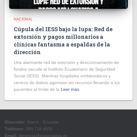
NACIONAL
Cúpula del IESS bajo la lupa: Red de
extorsión y pagos millonarios a
clínicas fantasma a espaldas de la
dirección
​Una alarmante red de extorsión y direccionamiento de
fondos sacude al Instituto Ecuatoriano de Seguridad
Social (IESS). Mientras hospitales emblemáticos y
centros de diálisis agonizan sin recursos llevando a los
pacientes al límite de la
Leer más
Dirección:
Ibarra - Ecuador
Teléfono:
099 718 4835
Email:
gerencia@expectativa.ec