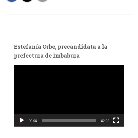
Estefanía Orbe, precandidata a la
prefectura de Imbabura
R
e
p
r
o
d
u
c
00:00
02:22
t
o
r