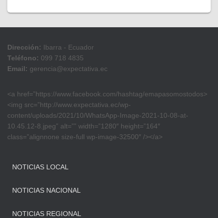
Dirección:
Ibarra - Ecuador
Teléfono:
099 718 4835
Email:
gerencia@expectativa.ec
<a href=”https://www.facebook.com/hashtag/emapasomostodos>
<img src=”http://www.expectativa.ec/wp-
content/uploads/2021/10/WhatsApp-Image-2021-10-08-at-
10.45.12-8.jpeg” alt=”” width=”1280″ height=”164″
class=”alignnone size-full wp-image-32500″ /></a>
NOTICIAS LOCAL
NOTICIAS NACIONAL
NOTICIAS REGIONAL