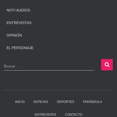
NOTI AUDIOS
ENTREVISTAS
OPINIÓN
EL PERSONAJE
B
Buscar …
u
s
c
a
r
:
INICIO
NOTICIAS
DEPORTES
FARÁNDULA
ENTREVISTAS
CONTACTO