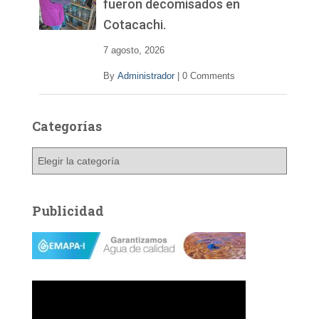
fueron decomisados en
Cotacachi.
7 agosto, 2026
By
Administrador
|
0 Comments
Categorías
C
a
t
e
Publicidad
g
o
r
í
a
s