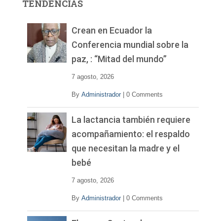
TENDENCIAS
d
e
v
Crean en Ecuador la
í
Conferencia mundial sobre la
d
paz, : “Mitad del mundo”
e
o
7 agosto, 2026
By
Administrador
|
0 Comments
La lactancia también requiere
acompañamiento: el respaldo
que necesitan la madre y el
bebé
7 agosto, 2026
By
Administrador
|
0 Comments