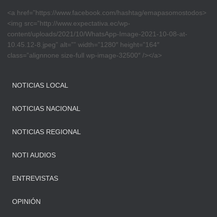
<a href=”https://www.facebook.com/hashtag/emapasomostodos>
<img src=”http://www.expectativa.ec/wp-
content/uploads/2021/10/WhatsApp-Image-2021-10-08-at-
10.45.12-8.jpeg” alt=”” width=”1280″ height=”164″
class=”alignnone size-full wp-image-32500″ /></a>
NOTICIAS LOCAL
NOTICIAS NACIONAL
NOTICIAS REGIONAL
NOTI AUDIOS
ENTREVISTAS
OPINIÓN