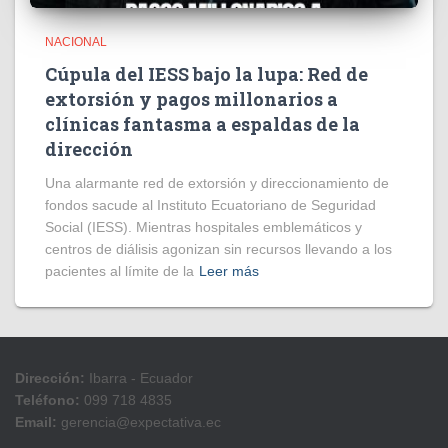
NACIONAL
Cúpula del IESS bajo la lupa: Red de
extorsión y pagos millonarios a
clínicas fantasma a espaldas de la
dirección
​Una alarmante red de extorsión y direccionamiento de
fondos sacude al Instituto Ecuatoriano de Seguridad
Social (IESS). Mientras hospitales emblemáticos y
centros de diálisis agonizan sin recursos llevando a los
pacientes al límite de la
Leer más
Dirección:
Ibarra - Ecuador
Teléfono:
099 718 4835
Email:
gerencia@expectativa.ec