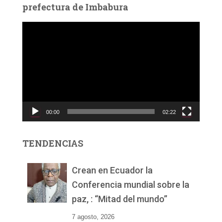
prefectura de Imbabura
R
e
p
r
o
d
u
c
00:00
02:22
t
o
r
TENDENCIAS
d
e
v
Crean en Ecuador la
í
Conferencia mundial sobre la
d
paz, : “Mitad del mundo”
e
o
7 agosto, 2026