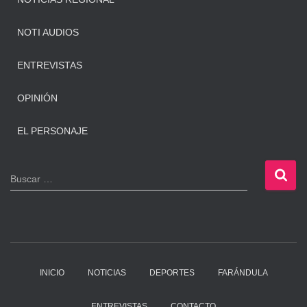
NOTI AUDIOS
ENTREVISTAS
OPINIÓN
EL PERSONAJE
B
Buscar …
u
s
c
a
r
:
INICIO
NOTICIAS
DEPORTES
FARÁNDULA
ENTREVISTAS
CONTACTO