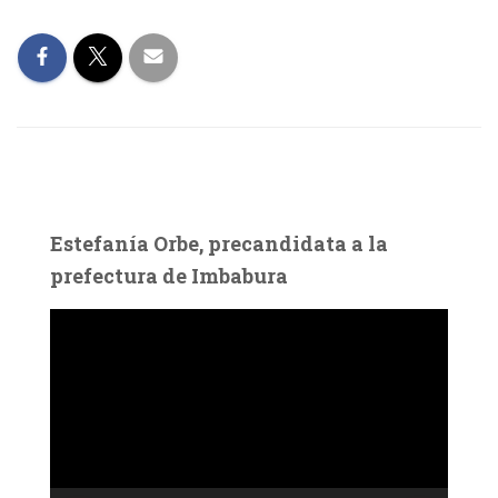
Estefanía Orbe, precandidata a la
prefectura de Imbabura
R
e
p
r
o
d
u
c