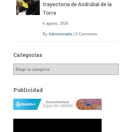
trayectoria de Asdrúbal de la
Torre
6 agosto, 2026
By
Administrador
|
0 Comments
Categorías
C
a
t
e
Publicidad
g
o
r
í
a
s