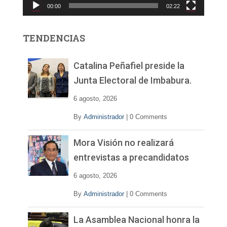
00:00
02:22
t
o
r
TENDENCIAS
d
e
v
Catalina Peñafiel preside la
í
Junta Electoral de Imbabura.
d
e
6 agosto, 2026
o
By
Administrador
|
0 Comments
Mora Visión no realizará
entrevistas a precandidatos
6 agosto, 2026
By
Administrador
|
0 Comments
La Asamblea Nacional honra la