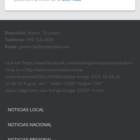
Dirección:
Ibarra - Ecuador
Teléfono:
099 718 4835
Email:
gerencia@expectativa.ec
<a href=”https://www.facebook.com/hashtag/emapasomostodos>
<img src=”http://www.expectativa.ec/wp-
content/uploads/2021/10/WhatsApp-Image-2021-10-08-at-
10.45.12-8.jpeg” alt=”” width=”1280″ height=”164″
class=”alignnone size-full wp-image-32500″ /></a>
NOTICIAS LOCAL
NOTICIAS NACIONAL
NOTICIAS REGIONAL