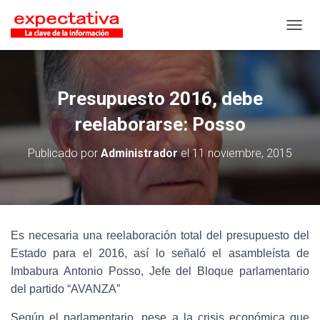
CAMB
Presupuesto 2016, debe
reelaborarse: Posso
Publicado por
Administrador
el
11 noviembre, 2015
Es necesaria una reelaboración total del presupuesto del
Estado para el 2016, así lo señaló el asambleísta de
Imbabura Antonio Posso, Jefe del Bloque parlamentario
del partido “AVANZA”
Según el parlamentario, pese a la crisis económica que