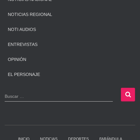
NOTICIAS REGIONAL
NOTI AUDIOS
ENTREVISTAS
OPINIÓN
EL PERSONAJE
B
Buscar …
u
s
c
a
r
:
INICIO
NOTICIAS
DEPORTES
FARÁNDULA