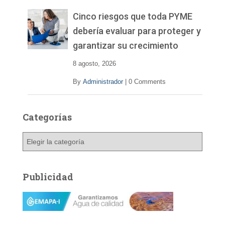
e
v
Cinco riesgos que toda PYME
í
debería evaluar para proteger y
d
garantizar su crecimiento
e
o
8 agosto, 2026
By
Administrador
|
0 Comments
Categorías
C
a
t
e
Publicidad
g
o
r
í