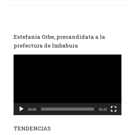
Estefanía Orbe, precandidata a la
prefectura de Imbabura
R
e
p
r
o
d
u
c
00:00
02:22
t
o
r
TENDENCIAS
d