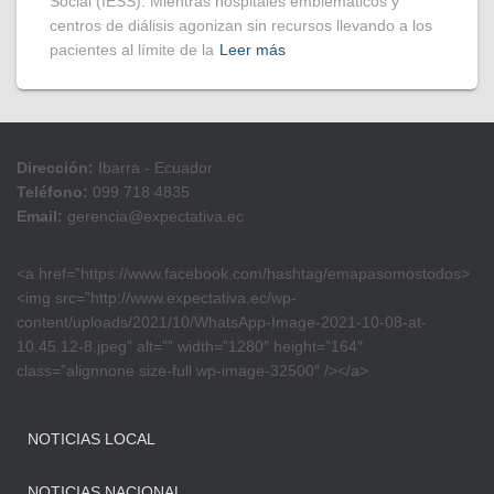
Social (IESS). Mientras hospitales emblemáticos y
centros de diálisis agonizan sin recursos llevando a los
pacientes al límite de la
Leer más
Dirección:
Ibarra - Ecuador
Teléfono:
099 718 4835
Email:
gerencia@expectativa.ec
<a href=”https://www.facebook.com/hashtag/emapasomostodos>
<img src=”http://www.expectativa.ec/wp-
content/uploads/2021/10/WhatsApp-Image-2021-10-08-at-
10.45.12-8.jpeg” alt=”” width=”1280″ height=”164″
class=”alignnone size-full wp-image-32500″ /></a>
NOTICIAS LOCAL
NOTICIAS NACIONAL