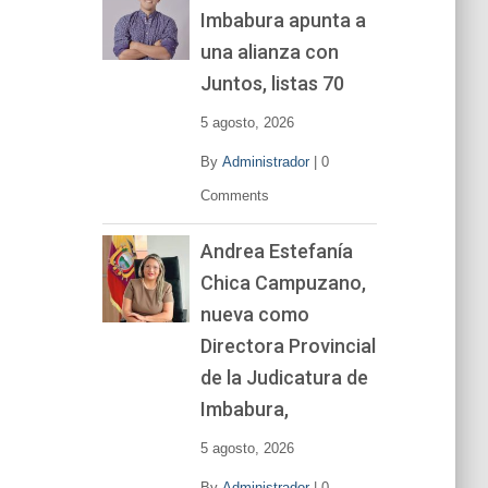
Imbabura apunta a
e
v
una alianza con
í
Juntos, listas 70
d
e
5 agosto, 2026
o
By
Administrador
|
0
Comments
Andrea Estefanía
Chica Campuzano,
nueva como
Directora Provincial
de la Judicatura de
Imbabura,
5 agosto, 2026
By
Administrador
|
0