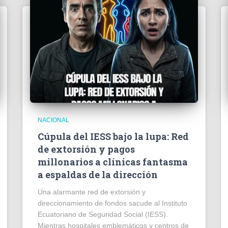
NACIONAL
Cúpula del IESS bajo la lupa: Red
de extorsión y pagos
millonarios a clínicas fantasma
a espaldas de la dirección
​Una alarmante red de extorsión y
direccionamiento de fondos sacude al Instituto
Ecuatoriano de Seguridad Social (IESS).
Mientras hospitales emblemáticos y centros de