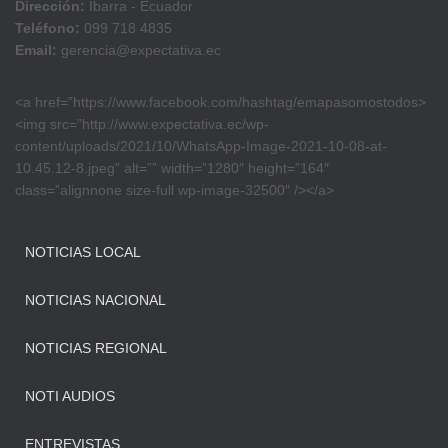
Dirección:
Ibarra - Ecuador
Teléfono:
099 718 4835
Email:
gerencia@expectativa.ec
<a href=”https://www.facebook.com/hashtag/emapasomostodos>
<img src=”http://www.expectativa.ec/wp-
content/uploads/2021/10/WhatsApp-Image-2021-10-08-at-
10.45.12-8.jpeg” alt=”” width=”1280″ height=”164″
class=”alignnone size-full wp-image-32500″ /></a>
NOTICIAS LOCAL
NOTICIAS NACIONAL
NOTICIAS REGIONAL
NOTI AUDIOS
ENTREVISTAS