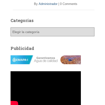
By
Administrador
|
0 Comments
Categorías
C
a
t
e
Publicidad
g
o
r
í
a
s