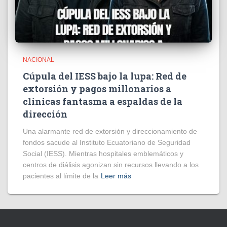
NACIONAL
Cúpula del IESS bajo la lupa: Red de
extorsión y pagos millonarios a
clínicas fantasma a espaldas de la
dirección
​Una alarmante red de extorsión y direccionamiento de
fondos sacude al Instituto Ecuatoriano de Seguridad
Social (IESS). Mientras hospitales emblemáticos y
centros de diálisis agonizan sin recursos llevando a los
pacientes al límite de la
Leer más