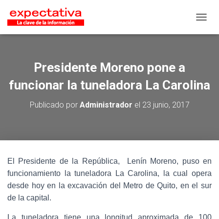
CAMB
Presidente Moreno pone a
funcionar la tuneladora La Carolina
Publicado por
Administrador
el
23 junio, 2017
El Presidente de la República, Lenín Moreno, puso en
funcionamiento la tuneladora La Carolina, la cual opera
desde hoy en la excavación del Metro de Quito, en el sur
de la capital.
La tuneladora tiene una longitud aproximada de 100