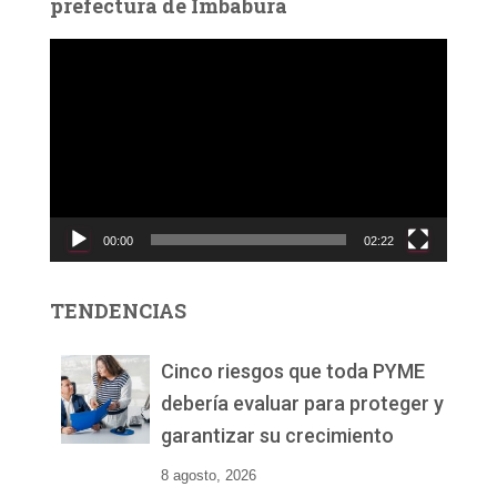
prefectura de Imbabura
R
e
p
r
o
d
u
c
00:00
02:22
t
o
r
TENDENCIAS
d
e
v
Cinco riesgos que toda PYME
í
debería evaluar para proteger y
d
garantizar su crecimiento
e
o
8 agosto, 2026