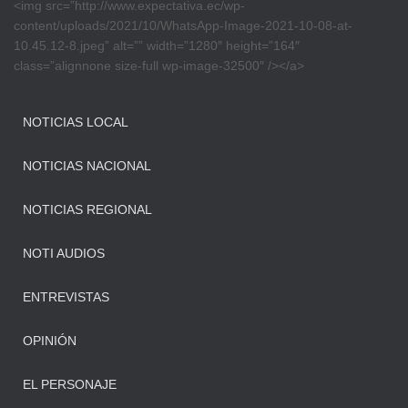
<img src=”http://www.expectativa.ec/wp-
content/uploads/2021/10/WhatsApp-Image-2021-10-08-at-
10.45.12-8.jpeg” alt=”” width=”1280″ height=”164″
class=”alignnone size-full wp-image-32500″ /></a>
NOTICIAS LOCAL
NOTICIAS NACIONAL
NOTICIAS REGIONAL
NOTI AUDIOS
ENTREVISTAS
OPINIÓN
EL PERSONAJE