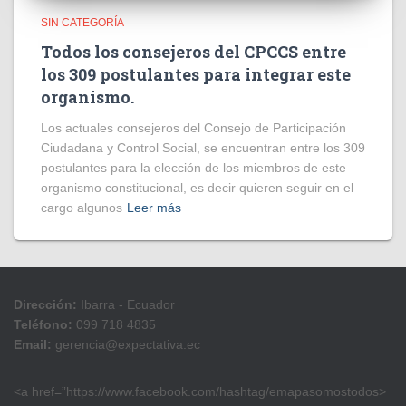
SIN CATEGORÍA
Todos los consejeros del CPCCS entre
los 309 postulantes para integrar este
organismo.
Los actuales consejeros del Consejo de Participación
Ciudadana y Control Social, se encuentran entre los 309
postulantes para la elección de los miembros de este
organismo constitucional, es decir quieren seguir en el
cargo algunos
Leer más
Dirección:
Ibarra - Ecuador
Teléfono:
099 718 4835
Email:
gerencia@expectativa.ec
<a href=”https://www.facebook.com/hashtag/emapasomostodos>