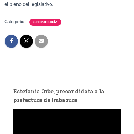
el pleno del legislativo.
Categorías:
SIN CATEGORÍA
Estefanía Orbe, precandidata a la
prefectura de Imbabura
R
e
p
r