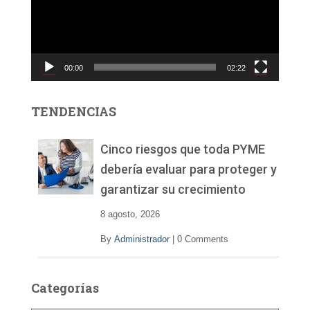
o
d
u
c
00:00
02:22
t
o
r
TENDENCIAS
d
e
v
Cinco riesgos que toda PYME
í
debería evaluar para proteger y
d
garantizar su crecimiento
e
o
8 agosto, 2026
By
Administrador
|
0 Comments
Categorías