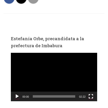
Estefanía Orbe, precandidata a la
prefectura de Imbabura
R
e
p
r
o
d
u
c
00:00
02:22
t
o