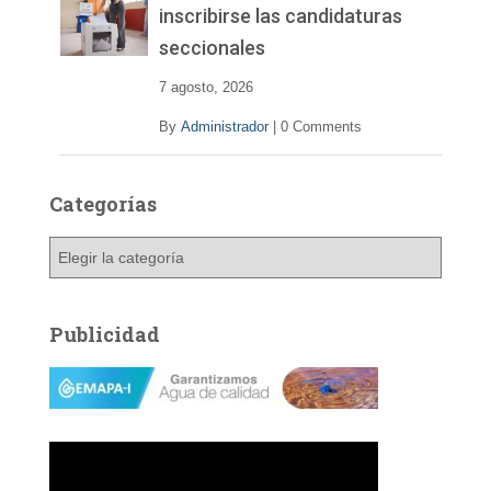
inscribirse las candidaturas
seccionales
7 agosto, 2026
By
Administrador
|
0 Comments
Categorías
C
a
t
e
Publicidad
g
o
r
í
a
s