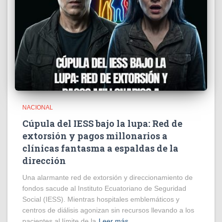
NACIONAL
Cúpula del IESS bajo la lupa: Red de
extorsión y pagos millonarios a
clínicas fantasma a espaldas de la
dirección
​Una alarmante red de extorsión y direccionamiento de
fondos sacude al Instituto Ecuatoriano de Seguridad
Social (IESS). Mientras hospitales emblemáticos y
centros de diálisis agonizan sin recursos llevando a los
pacientes al límite de la
Leer más