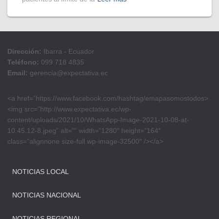
Dirección:
Ibarra - Ecuador
Teléfono:
099 718 4835
Email:
gerencia@expectativa.ec
<a href=”https://www.facebook.com/hashtag/emapasomostodos>
<img src=”http://www.expectativa.ec/wp-
content/uploads/2021/10/WhatsApp-Image-2021-10-08-at-
10.45.12-8.jpeg” alt=”” width=”1280″ height=”164″
class=”alignnone size-full wp-image-32500″ /></a>
NOTICIAS LOCAL
NOTICIAS NACIONAL
NOTICIAS REGIONAL