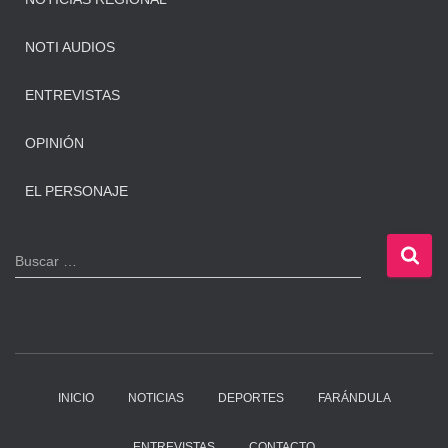
NOTI AUDIOS
ENTREVISTAS
OPINIÓN
EL PERSONAJE
B
Buscar …
u
s
c
a
r
:
INICIO
NOTICIAS
DEPORTES
FARÁNDULA
ENTREVISTAS
CONTACTO