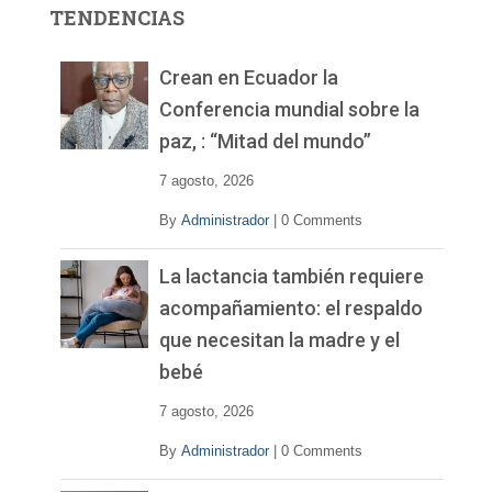
r
TENDENCIAS
d
e
v
Crean en Ecuador la
í
Conferencia mundial sobre la
d
paz, : “Mitad del mundo”
e
o
7 agosto, 2026
By
Administrador
|
0 Comments
La lactancia también requiere
acompañamiento: el respaldo
que necesitan la madre y el
bebé
7 agosto, 2026
By
Administrador
|
0 Comments