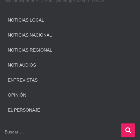
class=”alignnone size-full wp-image-32500″ /></a>
NOTICIAS LOCAL
NOTICIAS NACIONAL
NOTICIAS REGIONAL
NOTI AUDIOS
ENTREVISTAS
OPINIÓN
EL PERSONAJE
B
Buscar …
u