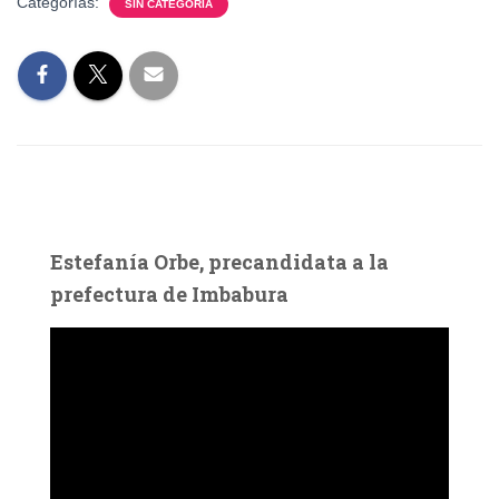
Categorías:
SIN CATEGORÍA
Estefanía Orbe, precandidata a la
prefectura de Imbabura
R
e
p
r
o
d
u