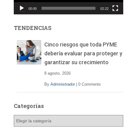
c
00:00
02:22
t
o
r
TENDENCIAS
d
e
v
Cinco riesgos que toda PYME
í
debería evaluar para proteger y
d
garantizar su crecimiento
e
o
8 agosto, 2026
By
Administrador
|
0 Comments
Categorías
C
a
t