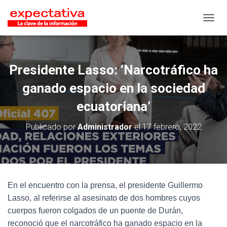
CAMB
Presidente Lasso: ‘Narcotráfico ha
ganado espacio en la sociedad
ecuatoriana’
Publicado por
Administrador
el
17 febrero, 2022
En el encuentro con la prensa, el presidente Guillermo
Lasso, al referirse al asesinato de dos hombres cuyos
cuerpos fueron colgados de un puente de Durán,
reconoció que el narcotráfico ha ganado espacio en la