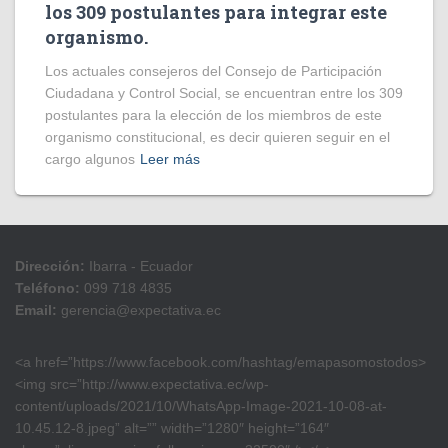
los 309 postulantes para integrar este
organismo.
Los actuales consejeros del Consejo de Participación
Ciudadana y Control Social, se encuentran entre los 309
postulantes para la elección de los miembros de este
organismo constitucional, es decir quieren seguir en el
cargo algunos
Leer más
Dirección:
Ibarra - Ecuador
Teléfono:
099 718 4835
Email:
gerencia@expectativa.ec
<a href=”https://www.facebook.com/hashtag/emapasomostodos>
<img src=”http://www.expectativa.ec/wp-
content/uploads/2021/10/WhatsApp-Image-2021-10-08-at-
10.45.12-8.jpeg” alt=”” width=”1280″ height=”164″