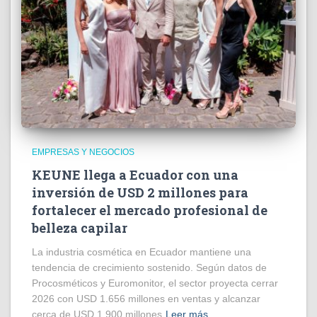
EMPRESAS Y NEGOCIOS
KEUNE llega a Ecuador con una
inversión de USD 2 millones para
fortalecer el mercado profesional de
belleza capilar
La industria cosmética en Ecuador mantiene una
tendencia de crecimiento sostenido. Según datos de
Procosméticos y Euromonitor, el sector proyecta cerrar
2026 con USD 1.656 millones en ventas y alcanzar
cerca de USD 1.900 millones
Leer más