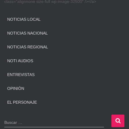
class=”alignnone size-full wp-image-32500″ /></a>
NOTICIAS LOCAL
NOTICIAS NACIONAL
NOTICIAS REGIONAL
NOTI AUDIOS
ENTREVISTAS
OPINIÓN
EL PERSONAJE
B
Buscar …
u