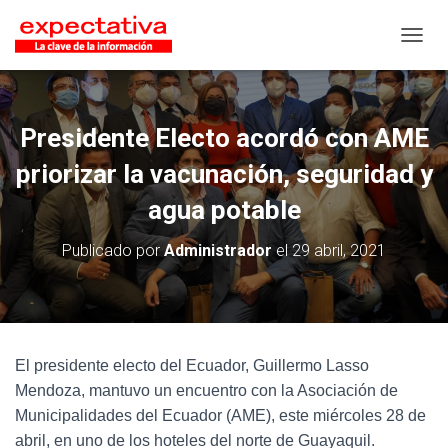
CAMB
Presidente Electo acordó con AME
priorizar la vacunación, seguridad y
agua potable
Publicado por
Administrador
el
29 abril, 2021
El presidente electo del Ecuador, Guillermo Lasso
Mendoza, mantuvo un encuentro con la Asociación de
Municipalidades del Ecuador (AME), este miércoles 28 de
abril, en uno de los hoteles del norte de Guayaquil.