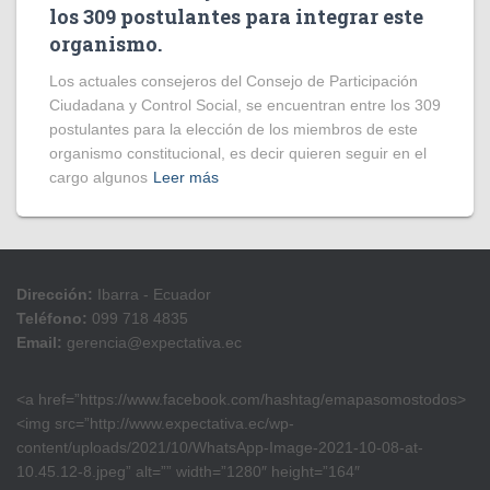
los 309 postulantes para integrar este
organismo.
Los actuales consejeros del Consejo de Participación
Ciudadana y Control Social, se encuentran entre los 309
postulantes para la elección de los miembros de este
organismo constitucional, es decir quieren seguir en el
cargo algunos
Leer más
Dirección:
Ibarra - Ecuador
Teléfono:
099 718 4835
Email:
gerencia@expectativa.ec
<a href=”https://www.facebook.com/hashtag/emapasomostodos>
<img src=”http://www.expectativa.ec/wp-
content/uploads/2021/10/WhatsApp-Image-2021-10-08-at-
10.45.12-8.jpeg” alt=”” width=”1280″ height=”164″