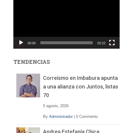
p
r
o
d
u
c
00:00
02:22
t
o
r
TENDENCIAS
d
e
v
Correísmo en Imbabura apunta
í
a una alianza con Juntos, listas
d
70
e
o
5 agosto, 2026
By
Administrador
|
0 Comments
Andrea Estefanía Chica